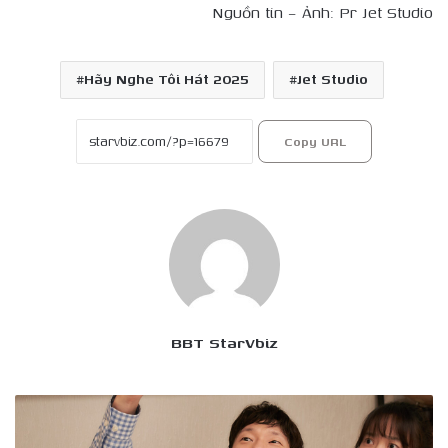
Nguồn tin – Ảnh: Pr Jet Studio
Hãy Nghe Tôi Hát 2025
Jet Studio
Copy URL
BBT StarVbiz
Phim
tình
yêu