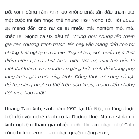
Đối với Hoàng Tâm Anh, dù không phải lần đầu tham gia
một cuộc thi âm nhạc, thế nhưng Hãy Nghe Tôi Hát 2025
lại mang đến cho nữ ca sĩ nhiều trải nghiệm mới mẻ,
khác lạ. Giọng ca 9X bày tỏ:
“Cũng như những lần tham
gia các chương trình trước, lần này vẫn mang đến cho tôi
những trải nghiệm mới mẻ. Tuy nhiên, sự chuẩn bị ở thời
điểm hiện tại có chút khác biệt. Với tôi, mọi thứ đều là
một thử thách, và cô luôn cố gắng hết mình để không phụ
lòng khán giả trước ống kính. Đồng thời, tôi cũng nỗ lực
để tỏa sáng nhất có thể trên sân khấu, mang đến những
tiết mục hay nhất”.
Hoàng Tâm Anh, sinh năm 1992 tại Hà Nội, cô từng được
biết đến với nghệ danh cũ là Dương Huệ. Nữ ca sĩ đã có
kinh nghiệm tham gia nhiều cuộc thi âm nhạc như Solo
cùng bolero 2018, Ban nhạc quyền năng 2019,…