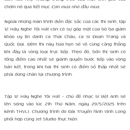
chớm nở qua tiết mục
Cơn mưa nhỏ đầu mùa.
Ngoài những màn trình diễn đặc sắc của các thí sinh, tập
12 Hãy Nghe Tôi Hát còn có sự góp mặt của bộ ba giám
khảo uy tín danh ca Thái Châu, ca sĩ Đoan Trang và
Quốc Đại. Đêm thi này hứa hẹn sẽ vô cùng căng thẳng
khi đây là vòng loại trực tiếp. Theo đó, bốn thí sinh có
tổng điểm cao nhất sẽ giành quyền bước tiếp vào vòng
bán kết, trong khi hai thí sinh có điểm số thấp nhất sẽ
phải dừng chân tại chương trình.
Tập 12 Hãy Nghe Tôi Hát – chủ đề nhạc sĩ Việt Anh sẽ
lên sóng vào lúc 21h Thứ Năm, ngày 29/5/2025 trên
kênh THVL1. Chương trình do Đài Truyền hình Vĩnh Long
phối hợp cùng Jet Studio thực hiện.