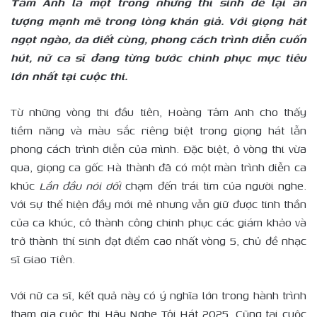
Tâm Anh là một trong những thí sinh để lại ấn
tượng mạnh mẽ trong lòng khán giả. Với giọng hát
ngọt ngào, da diết cùng, phong cách trình diễn cuốn
hút, nữ ca sĩ đang từng bước chinh phục mục tiêu
lớn nhất tại cuộc thi.
Từ những vòng thi đầu tiên, Hoàng Tâm Anh cho thấy
tiềm năng và màu sắc riêng biệt trong giọng hát lẫn
phong cách trình diễn của mình. Đặc biệt, ở vòng thi vừa
qua, giọng ca gốc Hà thành đã có một màn trình diễn ca
khúc
Lần đầu nói dối
chạm đến trái tim của người nghe.
Với sự thể hiện đầy mới mẻ nhưng vẫn giữ được tinh thần
của ca khúc, cô thành công chinh phục các giám khảo và
trở thành thí sinh đạt điểm cao nhất vòng 5, chủ đề nhạc
sĩ Giao Tiên.
Với nữ ca sĩ, kết quả này có ý nghĩa lớn trong hành trình
tham gia cuộc thi Hãy Nghe Tôi Hát 2025. Cũng tại cuộc