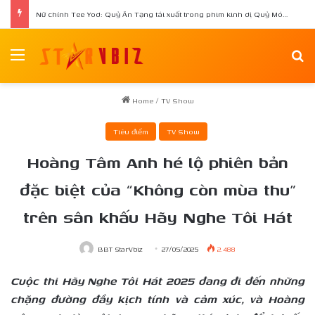
Nữ chính Tee Yod: Quỷ Ăn Tạng tái xuất trong phim kinh dị Quỷ Móc Mắt
Menu
Se
Home
/
TV Show
Tiêu điểm
TV Show
Hoàng Tâm Anh hé lộ phiên bản
đặc biệt của “Không còn mùa thu”
trên sân khấu Hãy Nghe Tôi Hát
BBT StarVbiz
27/05/2025
2.488
Cuộc thi Hãy Nghe Tôi Hát 2025 đang đi đến những
chặng đường đầy kịch tính và cảm xúc, và Hoàng