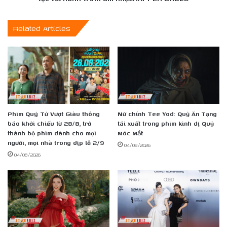
như
tiếp
thật
tục
Related Articles
với
hành
trình
âm
nhạcRAPPER
DABLO
Phim Quý Tử Vượt Giàu thông
Nữ chính Tee Yod: Quỷ Ăn Tạng
báo khởi chiếu từ 28/8, trở
tái xuất trong phim kinh dị Quỷ
thành bộ phim dành cho mọi
Móc Mắt
người, mọi nhà trong dịp lễ 2/9
04/08/2026
04/08/2026