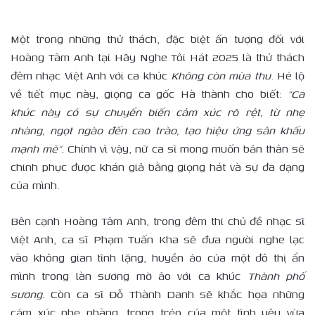
Một trong những thử thách, đặc biệt ấn tượng đối với
Hoàng Tâm Anh tại Hãy Nghe Tôi Hát 2025 là thử thách
đêm nhạc Việt Anh với ca khúc
Không còn mùa thu
. Hé lộ
về tiết mục này, giọng ca gốc Hà thành cho biết:
“Ca
khúc này có sự chuyển biến cảm xúc rõ rệt, từ nhẹ
nhàng, ngọt ngào đến cao trào, tạo hiệu ứng sân khấu
mạnh mẽ”.
Chính vì vậy, nữ ca sĩ mong muốn bản thân sẽ
chinh phục được khán giả bằng giọng hát và sự đa dạng
của mình.
Bên cạnh Hoàng Tâm Anh, trong đêm thi chủ đề nhạc sĩ
Việt Anh, ca sĩ Phạm Tuấn Kha sẽ đưa người nghe lạc
vào không gian tĩnh lặng, huyền ảo của một đô thị ẩn
mình trong làn sương mờ ảo với ca khúc
Thành phố
sương.
Còn ca sĩ Đỗ Thành Danh sẽ khắc họa những
cảm xúc nhẹ nhàng, trong trẻo của một tình yêu vừa