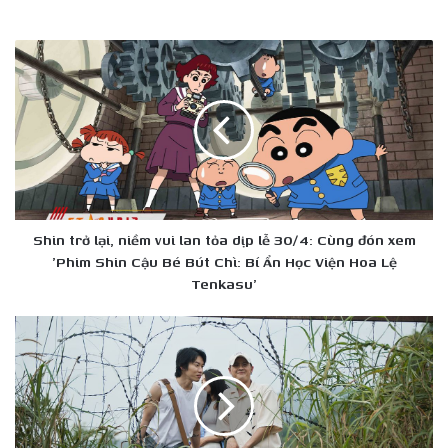
Shin
trở
lại,
niềm
vui
lan
tỏa
dịp
lễ
30/4:
Shin trở lại, niềm vui lan tỏa dịp lễ 30/4: Cùng đón xem
Cùng
'Phim Shin Cậu Bé Bút Chì: Bí Ẩn Học Viện Hoa Lệ
đón
Tenkasu'
xem
'Phim
Còn
Shin
một
Cậu
thế
Bé
giới
Bút
Dưới
Chì:
Đáy
Bí