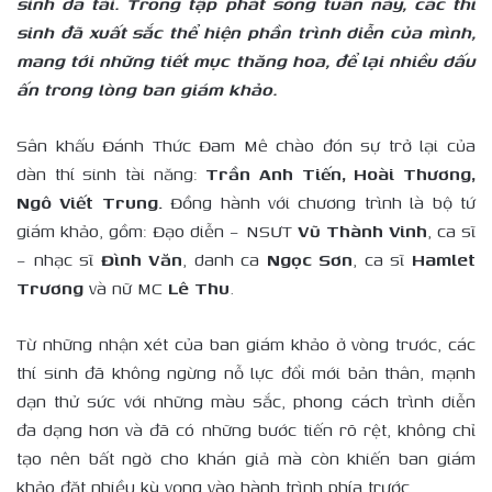
sinh đa tài. Trong tập phát sóng tuần này, các thí
sinh đã xuất sắc thể hiện phần trình diễn của mình,
mang tới những tiết mục thăng hoa, để lại nhiều dấu
ấn trong lòng ban giám khảo.
Sân khấu Đánh Thức Đam Mê chào đón sự trở lại của
dàn thí sinh tài năng:
Trần Anh Tiến, Hoài Thương,
Ngô Viết Trung.
Đồng hành với chương trình là bộ tứ
giám khảo, gồm: Đạo diễn – NSƯT
Vũ Thành Vinh
, ca sĩ
– nhạc sĩ
Đình Văn
, danh ca
Ngọc Sơn
, ca sĩ
Hamlet
Trương
và nữ MC
Lê Thu
.
Từ những nhận xét của ban giám khảo ở vòng trước, các
thí sinh đã không ngừng nỗ lực đổi mới bản thân, mạnh
dạn thử sức với những màu sắc, phong cách trình diễn
đa dạng hơn và đã có những bước tiến rõ rệt, không chỉ
tạo nên bất ngờ cho khán giả mà còn khiến ban giám
khảo đặt nhiều kỳ vọng vào hành trình phía trước.