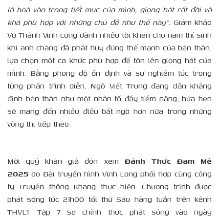
là hoà vào trong tiết mục của mình, giọng hát rất đời và
khá phù hợp với những chủ đề như thế này”.
Giám khảo
Vũ Thành Vinh cũng dành nhiều lời khen cho nam thí sinh
khi anh chàng đã phát huy đúng thế mạnh của bản thân,
lựa chọn một ca khúc phù hợp để tôn lên giọng hát của
mình. Bằng phong độ ổn định và sự nghiêm túc trong
từng phần trình diễn, Ngô Viết Trung đang dần khẳng
định bản thân như một nhân tố đầy tiềm năng, hứa hẹn
sẽ mang đến nhiều điều bất ngờ hơn nữa trong những
vòng thi tiếp theo.
Mời quý khán giả đón xem
Đánh Thức Đam Mê
2025
do Đài truyền hình Vĩnh Long phối hợp cùng công
ty Truyền thông Khang thực hiện. Chương trình được
phát sóng lúc 21h00 tối thứ Sáu hàng tuần trên kênh
THVL1. Tập 7 sẽ chính thức phát sóng vào ngày