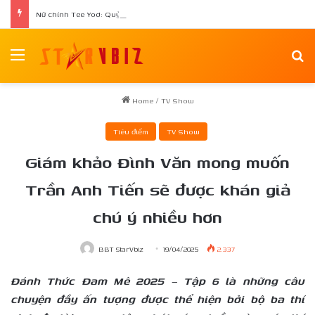
Nữ chính Tee Yod: Quỷ Ăn Tạng tái xuất trong phim kinh dị Quỷ Móc Mắt
Menu
Se
Home
/
TV Show
Tiêu điểm
TV Show
Giám khảo Đình Văn mong muốn
Trần Anh Tiến sẽ được khán giả
chú ý nhiều hơn
BBT StarVbiz
19/04/2025
2.337
Đánh Thức Đam Mê 2025 – Tập 6 là những câu
chuyện đầy ấn tượng được thể hiện bởi bộ ba thí