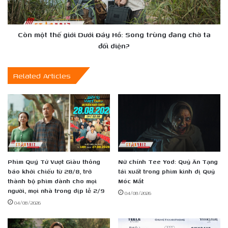
Hồ:
Ẩn
Song
Học
trùng
Viện
đang
Còn một thế giới Dưới Đáy Hồ: Song trùng đang chờ ta
Hoa
chờ
đối diện?
Lệ
ta
Tenkasu'
đối
Related Articles
diện?
Phim Quý Tử Vượt Giàu thông
Nữ chính Tee Yod: Quỷ Ăn Tạng
báo khởi chiếu từ 28/8, trở
tái xuất trong phim kinh dị Quỷ
thành bộ phim dành cho mọi
Móc Mắt
người, mọi nhà trong dịp lễ 2/9
04/08/2026
04/08/2026