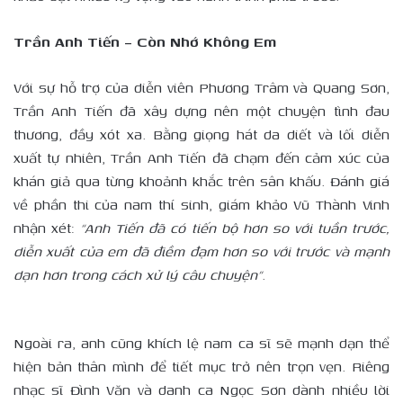
Trần Anh Tiến – Còn Nhớ Không Em
Với sự hỗ trợ của diễn viên Phương Trâm và Quang Sơn,
Trần Anh Tiến đã xây dựng nên một chuyện tình đau
thương, đầy xót xa. Bằng giọng hát da diết và lối diễn
xuất tự nhiên, Trần Anh Tiến đã chạm đến cảm xúc của
khán giả qua từng khoảnh khắc trên sân khấu. Đánh giá
về phần thi của nam thí sinh, giám khảo Vũ Thành Vinh
nhận xét:
“Anh Tiến đã có tiến bộ hơn so với tuần trước,
diễn xuất của em đã điềm đạm hơn so với trước và mạnh
dạn hơn trong cách xử lý câu chuyện”
.
Ngoài ra, anh cũng khích lệ nam ca sĩ sẽ mạnh dạn thể
hiện bản thân mình để tiết mục trở nên trọn vẹn. Riêng
nhạc sĩ Đình Văn và danh ca Ngọc Sơn dành nhiều lời