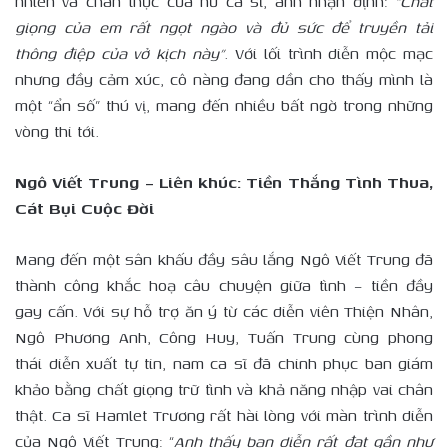
nhiên và chân thực của nữ ca sĩ, anh nhận định:
“Chất
giọng của em rất ngọt ngào và đủ sức để truyền tải
thông điệp của vở kịch này”
. Với lối trình diễn mộc mạc
nhưng đầy cảm xúc, cô nàng đang dần cho thấy mình là
một “ẩn số” thú vị, mang đến nhiều bất ngờ trong những
vòng thi tới.
Ngô Viết Trung
– Liên khúc: Tiền Thắng Tình Thua,
Cát Bụi Cuộc Đời
Mang đến một sân khấu đầy sâu lắng Ngô Viết Trung đã
thành công khắc hoạ câu chuyện giữa tình – tiền đầy
gay cấn. Với sự hỗ trợ ăn ý từ các diễn viên Thiện Nhân,
Ngô Phương Anh, Công Huy, Tuấn Trung cùng phong
thái diễn xuất tự tin, nam ca sĩ đã chinh phục ban giám
khảo bằng chất giọng trữ tình và khả năng nhập vai chân
thật. Ca sĩ Hamlet Trương rất hài lòng với màn trình diễn
của Ngô Viết Trung: “
Anh thấy bạn diễn rất đạt gần như