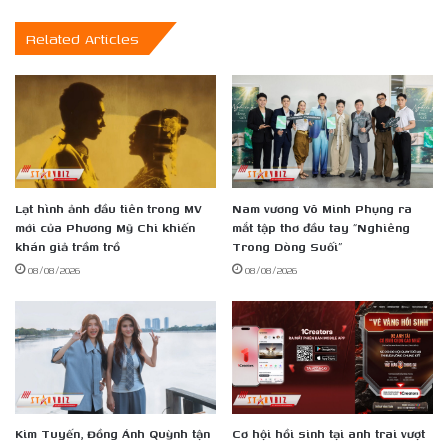
tiến
Related Articles
mới
sau
chuyến
dã
ngoại
đặc
biệt
Lạt hình ảnh đầu tiên trong MV
Nam vương Võ Minh Phụng ra
mới của Phương Mỹ Chi khiến
mắt tập thơ đầu tay “Nghiêng
khán giả trầm trồ
Trong Dòng Suối”
08/08/2026
08/08/2026
Kim Tuyến, Đồng Ánh Quỳnh tận
Cơ hội hồi sinh tại anh trai vượt