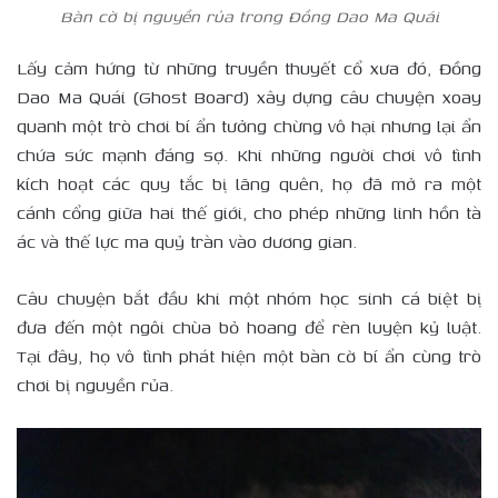
Bàn cờ bị nguyền rủa trong Đồng Dao Ma Quái
Lấy cảm hứng từ những truyền thuyết cổ xưa đó, Đồng
Dao Ma Quái (Ghost Board) xây dựng câu chuyện xoay
quanh một trò chơi bí ẩn tưởng chừng vô hại nhưng lại ẩn
chứa sức mạnh đáng sợ. Khi những người chơi vô tình
kích hoạt các quy tắc bị lãng quên, họ đã mở ra một
cánh cổng giữa hai thế giới, cho phép những linh hồn tà
ác và thế lực ma quỷ tràn vào dương gian.
Câu chuyện bắt đầu khi một nhóm học sinh cá biệt bị
đưa đến một ngôi chùa bỏ hoang để rèn luyện kỷ luật.
Tại đây, họ vô tình phát hiện một bàn cờ bí ẩn cùng trò
chơi bị nguyền rủa.