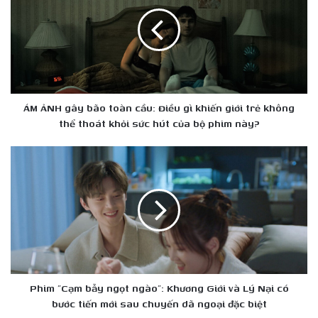
gây
bão
toàn
cầu:
Điều
gì
khiến
giới
ÁM ẢNH gây bão toàn cầu: Điều gì khiến giới trẻ không
trẻ
thể thoát khỏi sức hút của bộ phim này?
không
thể
Phim
thoát
"Cạm
khỏi
bẫy
sức
ngọt
hút
ngào":
của
Khương
bộ
Giới
phim
và
này?
Lý
Nại
Phim "Cạm bẫy ngọt ngào": Khương Giới và Lý Nại có
có
bước tiến mới sau chuyến dã ngoại đặc biệt
bước