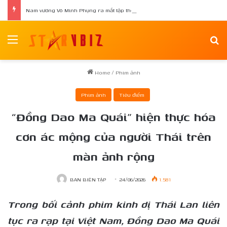
Nam vương Võ Minh Phụng ra mắt tập thơ đầu tay “Nghiêng Trong Dòng Suối”
Menu
Se
Home
/
Phim ảnh
Phim ảnh
Tiêu điểm
“Đồng Dao Ma Quái” hiện thực hóa
cơn ác mộng của người Thái trên
màn ảnh rộng
BAN BIÊN TẬP
24/06/2026
1.581
Trong bối cảnh phim kinh dị Thái Lan liên
tục ra rạp tại Việt Nam, Đồng Dao Ma Quái