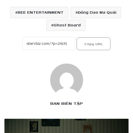
BEE ENTERTAINMENT
Đồng Dao Ma Quái
Ghost Board
Copy URL
BAN BIÊN TẬP
ÁM
ẢNH