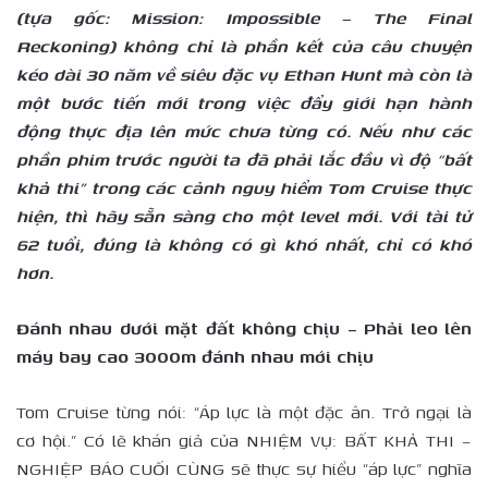
(tựa gốc: Mission: Impossible – The Final
Reckoning) không chỉ là phần kết của câu chuyện
kéo dài 30 năm về siêu đặc vụ Ethan Hunt mà còn là
một bước tiến mới trong việc đẩy giới hạn hành
động thực địa lên mức chưa từng có. Nếu như các
phần phim trước người ta đã phải lắc đầu vì độ “bất
khả thi” trong các cảnh nguy hiểm Tom Cruise thực
hiện, thì hãy sẵn sàng cho một level mới. Với tài tử
62 tuổi, đúng là không có gì khó nhất, chỉ có khó
hơn.
Đánh nhau dưới mặt đất không chịu – Phải leo lên
máy bay cao 3000m đánh nhau mới chịu
Tom Cruise từng nói: “Áp lực là một đặc ân. Trở ngại là
cơ hội.” Có lẽ khán giả của NHIỆM VỤ: BẤT KHẢ THI –
NGHIỆP BÁO CUỐI CÙNG sẽ thực sự hiểu “áp lực” nghĩa