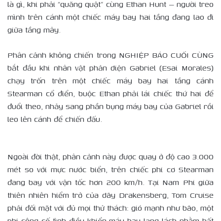
là gì, khi phải “quăng quật” cùng Ethan Hunt — người treo
mình trên cánh một chiếc máy bay hai tầng đang lao đi
giữa tầng mây.
Phân cảnh không chiến trong NGHIỆP BÁO CUỐI CÙNG
bắt đầu khi nhân vật phản diện Gabriel (Esai Morales)
chạy trốn trên một chiếc máy bay hai tầng cánh
Stearman cổ điển, buộc Ethan phải lái chiếc thứ hai để
đuổi theo, nhảy sang phần bụng máy bay của Gabriel rồi
leo lên cánh để chiến đấu.
Ngoài đời thật, phân cảnh này được quay ở độ cao 3.000
mét so với mực nước biển, trên chiếc phi cơ Stearman
đang bay với vận tốc hơn 200 km/h. Tại Nam Phi giữa
thiên nhiên hiểm trở của dãy Drakensberg, Tom Cruise
phải đối mặt với đủ mọi thử thách: gió mạnh như bão, một
phi công cố tình điều khiển máy bay lạng lách nhằm hất