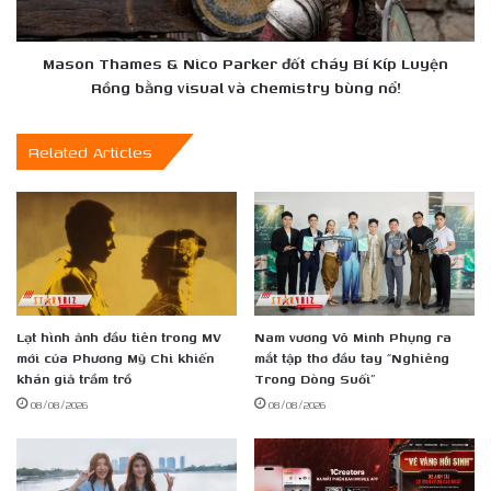
lý
Bí
Kíp
Luyện
Mason Thames & Nico Parker đốt cháy Bí Kíp Luyện
Rồng
Rồng bằng visual và chemistry bùng nổ!
bằng
visual
Related Articles
và
chemistry
bùng
nổ!
Lạt hình ảnh đầu tiên trong MV
Nam vương Võ Minh Phụng ra
mới của Phương Mỹ Chi khiến
mắt tập thơ đầu tay “Nghiêng
khán giả trầm trồ
Trong Dòng Suối”
08/08/2026
08/08/2026