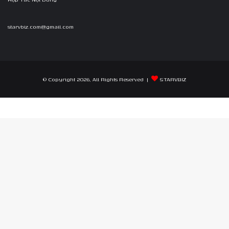
starvbiz.com@gmail.com
© Copyright 2026, All Rights Reserved |
STARVBIZ