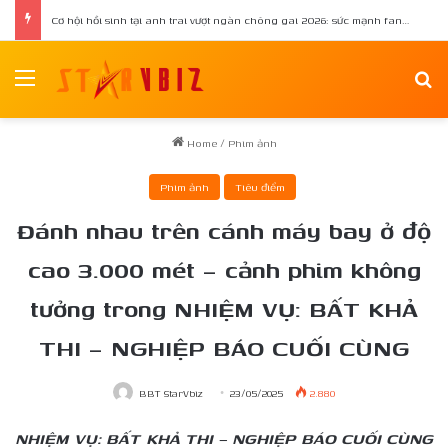
Cơ hội hồi sinh tại anh trai vượt ngàn chông gai 2026: sức mạnh fandom lên ngôi tại nền tảng 1creators
Menu
Se
Home
/
Phim ảnh
Phim ảnh
Tiêu điểm
Đánh nhau trên cánh máy bay ở độ
cao 3.000 mét – cảnh phim không
tưởng trong NHIỆM VỤ: BẤT KHẢ
THI – NGHIỆP BÁO CUỐI CÙNG
BBT StarVbiz
23/05/2025
2.880
NHIỆM VỤ: BẤT KHẢ THI – NGHIỆP BÁO CUỐI CÙNG