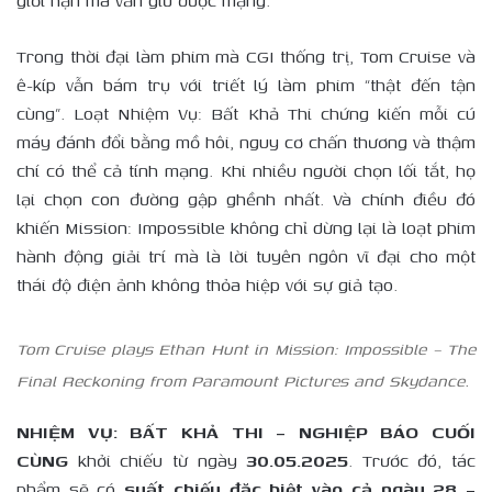
giới hạn mà vẫn giữ được mạng.”
Trong thời đại làm phim mà CGI thống trị, Tom Cruise và
ê-kíp vẫn bám trụ với triết lý làm phim “thật đến tận
cùng”. Loạt Nhiệm Vụ: Bất Khả Thi chứng kiến mỗi cú
máy đánh đổi bằng mồ hôi, nguy cơ chấn thương và thậm
chí có thể cả tính mạng. Khi nhiều người chọn lối tắt, họ
lại chọn con đường gập ghềnh nhất. Và chính điều đó
khiến Mission: Impossible không chỉ dừng lại là loạt phim
hành động giải trí mà là lời tuyên ngôn vĩ đại cho một
thái độ điện ảnh không thỏa hiệp với sự giả tạo.
Tom Cruise plays Ethan Hunt in Mission: Impossible – The
Final Reckoning from Paramount Pictures and Skydance.
NHIỆM VỤ: BẤT KHẢ THI – NGHIỆP BÁO CUỐI
CÙNG
khởi chiếu từ ngày
30.05.2025
. Trước đó, tác
phẩm sẽ có
suất chiếu đặc biệt vào cả ngày 28 –