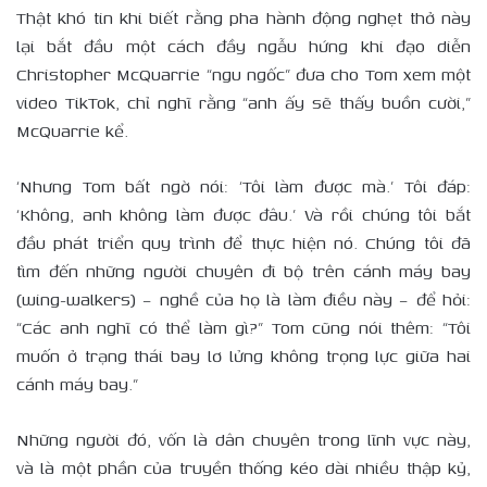
Thật khó tin khi biết rằng pha hành động nghẹt thở này
lại bắt đầu một cách đầy ngẫu hứng khi đạo diễn
Christopher McQuarrie “ngu ngốc” đưa cho Tom xem một
video TikTok, chỉ nghĩ rằng “anh ấy sẽ thấy buồn cười,”
McQuarrie kể.
‘Nhưng Tom bất ngờ nói: ‘Tôi làm được mà.’ Tôi đáp:
‘Không, anh không làm được đâu.’ Và rồi chúng tôi bắt
đầu phát triển quy trình để thực hiện nó. Chúng tôi đã
tìm đến những người chuyên đi bộ trên cánh máy bay
(wing-walkers) – nghề của họ là làm điều này – để hỏi:
“Các anh nghĩ có thể làm gì?” Tom cũng nói thêm: “Tôi
muốn ở trạng thái bay lơ lửng không trọng lực giữa hai
cánh máy bay.”
Những người đó, vốn là dân chuyên trong lĩnh vực này,
và là một phần của truyền thống kéo dài nhiều thập kỷ,