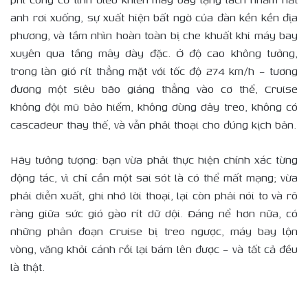
anh rơi xuống, sự xuất hiện bất ngờ của đàn kền kền địa
phương, và tầm nhìn hoàn toàn bị che khuất khi máy bay
xuyên qua tầng mây dày đặc. Ở độ cao không tưởng,
trong làn gió rít thẳng mặt với tốc độ 274 km/h – tương
đương một siêu bão giáng thẳng vào cơ thể, Cruise
không đội mũ bảo hiểm, không dùng dây treo, không có
cascadeur thay thế, và vẫn phải thoại cho đúng kịch bản.
Hãy tưởng tượng: bạn vừa phải thực hiện chính xác từng
động tác, vì chỉ cần một sai sót là có thể mất mạng; vừa
phải diễn xuất, ghi nhớ lời thoại, lại còn phải nói to và rõ
ràng giữa sức gió gào rít dữ dội. Đáng nể hơn nữa, có
những phân đoạn Cruise bị treo ngược, máy bay lộn
vòng, văng khỏi cánh rồi lại bám lên được – và tất cả đều
là thật.