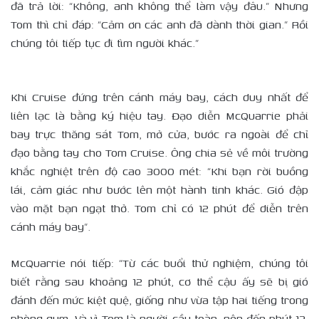
đã trả lời: “Không, anh không thể làm vậy đâu.” Nhưng
Tom thì chỉ đáp: “Cảm ơn các anh đã dành thời gian.” Rồi
chúng tôi tiếp tục đi tìm người khác.”
Khi Cruise đứng trên cánh máy bay, cách duy nhất để
liên lạc là bằng ký hiệu tay. Đạo diễn McQuarrie phải
bay trực thăng sát Tom, mở cửa, bước ra ngoài để chỉ
đạo bằng tay cho Tom Cruise. Ông chia sẻ về môi trường
khắc nghiệt trên độ cao 3000 mét: “Khi bạn rời buồng
lái, cảm giác như bước lên một hành tinh khác. Gió đập
vào mặt bạn ngạt thở. Tom chỉ có 12 phút để diễn trên
cánh máy bay”.
McQuarrie nói tiếp: “Từ các buổi thử nghiệm, chúng tôi
biết rằng sau khoảng 12 phút, cơ thể cậu ấy sẽ bị gió
đánh đến mức kiệt quệ, giống như vừa tập hai tiếng trong
phòng gym. Và vì Tom là người cầu toàn, nên đến phút 12,