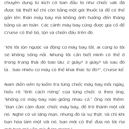
chuyên dụng từ kích cỡ ban đầu to như chiếc vali đã
được tái thiết kế chỉ còn bằng một gói thuốc lá để có thể
gắn lên thân máy bay mà không ảnh hưởng đến thăng
bằng và an toàn. Các cánh máy bay cũng được gia cố để
Cruise có thể bò, lộn và chiến đấu trên đó.
“Khi tôi lộn ngược và động cơ máy bay tắt, ai cũng lo tôi
sẽ không sống nổi. Nhưng tôi cần biết mình có thể ở
trong trạng thái đó bao lâu: 2 giây? 3 giây? Và sau đó
là… bao nhiêu cú máy có thể khai thác từ đó?”, Cruise kể.
Nam diễn viên tự kiểm tra từng chiếc máy bay mỗi ngày,
hiểu rõ “tính cách riêng” của từng chiếc vì theo ông,
“không có máy bay nào giống nhau cả.” Ông nói thêm:
“Bạn cần cảm được chiếc máy bay, để trở thành một với
nó. Nghe có vẻ lãng mạn, nhưng đó là sự thật. Và chỉ khi
bạn hòa làm một với nó, bạn mới có thể đưa nó tới rìa