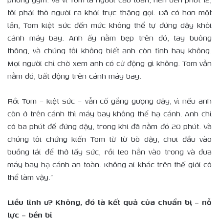
tôi phải thò người ra khỏi trực thăng gọi. Đã có hơn một
lần, Tom kiệt sức đến mức không thể tự đứng dậy khỏi
cánh máy bay. Anh ấy nằm bẹp trên đó, tay buông
thõng, và chúng tôi không biết anh còn tỉnh hay không.
Mọi người chỉ chờ xem anh có cử động gì không. Tom vẫn
nằm đó, bất động trên cánh máy bay.
Rồi Tom – kiệt sức – vẫn cố gắng gượng dậy, vì nếu anh
còn ở trên cánh thì máy bay không thể hạ cánh. Anh chỉ
có ba phút để đứng dậy, trong khi đã nằm đó 20 phút. Và
chúng tôi chứng kiến Tom từ từ bò dậy, chui đầu vào
buồng lái để thở lấy sức, rồi leo hẳn vào trong và đưa
máy bay hạ cánh an toàn. Không ai khác trên thế giới có
thể làm vậy.”
Liều lĩnh ư? Không, đó là kết quả của chuẩn bị – nỗ
lực – bền bỉ