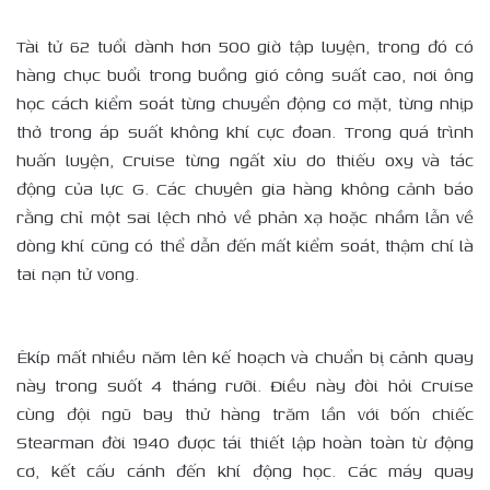
Tài tử 62 tuổi dành hơn 500 giờ tập luyện, trong đó có
hàng chục buổi trong buồng gió công suất cao, nơi ông
học cách kiểm soát từng chuyển động cơ mặt, từng nhịp
thở trong áp suất không khí cực đoan. Trong quá trình
huấn luyện, Cruise từng ngất xỉu do thiếu oxy và tác
động của lực G. Các chuyên gia hàng không cảnh báo
rằng chỉ một sai lệch nhỏ về phản xạ hoặc nhầm lẫn về
dòng khí cũng có thể dẫn đến mất kiểm soát, thậm chí là
tai nạn tử vong.
Êkíp mất nhiều năm lên kế hoạch và chuẩn bị cảnh quay
này trong suốt 4 tháng rưỡi. Điều này đòi hỏi Cruise
cùng đội ngũ bay thử hàng trăm lần với bốn chiếc
Stearman đời 1940 được tái thiết lập hoàn toàn từ động
cơ, kết cấu cánh đến khí động học. Các máy quay