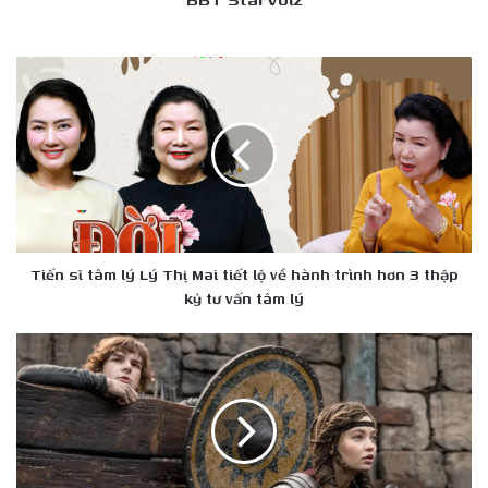
Tiến
sĩ
tâm
lý
Lý
Thị
Mai
tiết
lộ
về
Tiến sĩ tâm lý Lý Thị Mai tiết lộ về hành trình hơn 3 thập
hành
kỷ tư vấn tâm lý
trình
hơn
Mason
3
Thames
thập
&
kỷ
Nico
tư
Parker
vấn
đốt
tâm
cháy