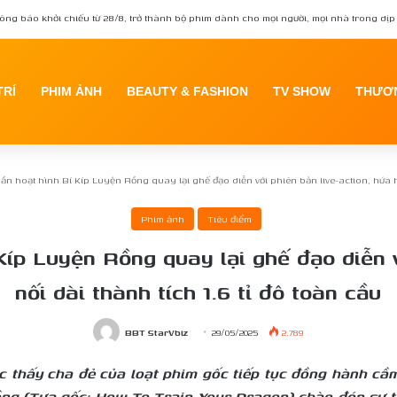
 Tạng tái xuất trong phim kinh dị Quỷ Móc Mắt
TRÍ
PHIM ẢNH
BEAUTY & FASHION
TV SHOW
THƯƠN
ần hoạt hình Bí Kíp Luyện Rồng quay lại ghế đạo diễn với phiên bản live-action, hứa hẹ
Phim ảnh
Tiêu điểm
íp Luyện Rồng quay lại ghế đạo diễn v
nối dài thành tích 1.6 tỉ đô toàn cầu
BBT StarVbiz
29/05/2025
2.789
ợc thấy cha đẻ của loạt phim gốc tiếp tục đồng hành cầ
ồng (Tựa gốc: How To Train Your Dragon) chào đón sự tr