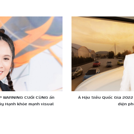
Á
Hậu
Siêu
Quốc
Gia
2022
-
Kim
Duyên
hợp
tác
cùng
hãng
IỆP WARNING CUỐI CÙNG ấn
Á Hậu Siêu Quốc Gia 2022
xe
húy Hạnh khỏe mạnh visual
diện ph
VolksWagen:
Đại
diện
phong
cách