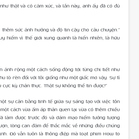
 như thật và có cảm xúc, và lần này, anh ấy đã có đủ
 thêm sức ảnh hưởng và độ tin cậy cho câu chuyện.”
y hiểm vì thế giới xung quanh là hiển nhiên, là hữu
n ảnh rộng một cách sống động tới từng chi tiết như
u lò rèn đối với tôi giống như một giấc mơ vậy. Sự tỉ
u cực kỳ chân thực. Thật sự không thể tin được!”
ột sự cân bằng tinh tế giữa sự sáng tạo với việc tôn
o một cách vừa ấm áp thân quen lại vừa có thêm chiều
ì đã làm được trước đó và dám mạo hiểm tưởng tượng
 lượn, lòng can đảm để thắc mắc về những điều chúng
ình. Đó vẫn luôn là thông điệp mà loạt phim How to