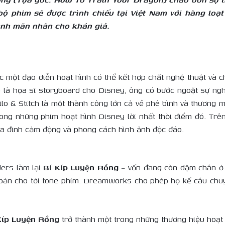
 bộ phim sẽ được trình chiếu tại Việt Nam với hàng lo
ảnh mãn nhãn cho khán giả.
ệc một đạo diễn hoạt hình có thể kết hợp chất nghệ thuật và
rò là họa sĩ storyboard cho Disney, ông có bước ngoặt sự ngh
ilo & Stitch là một thành công lớn cả về phê bình và thương m
ong những phim hoạt hình Disney lời nhất thời điểm đó. Trê
gia đình cảm động và phong cách hình ảnh độc đáo.
ers làm lại
Bí Kíp Luyện Rồng
– vốn đang còn dậm chân ở g
ịch bản cho tới tone phim. DreamWorks cho phép họ kể câu c
Kíp Luyện Rồng
trở thành một trong những thương hiệu hoạt 