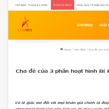
Thứ Năm, Tháng 8 6 2026
Breaking News
Nữ chính Tee Yod: Quỷ Ăn
SHOWBIZ
GIẢI 
Home
/
Tiêu điểm
/
Cha đẻ của 3 ph
Cha đẻ của 3 phần hoạt hình Bí K
Có lẽ giấc mơ đối với mọi khán giả chính là đư
phim hoạt hình làm nên lịch sử, Bí Kíp Luyện R