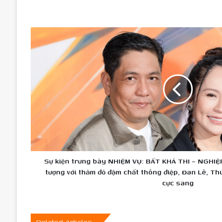
Sự
kiện
trưng
bày
NHIỆM
VỤ:
BẤT
KHẢ
THI
–
NGHIỆP
WARNING
CUỐI
Sự kiện trưng bày NHIỆM VỤ: BẤT KHẢ THI – NGH
CÙNG
tượng với thảm đỏ đậm chất thông điệp, Đan Lê, T
ấn
cực sang
tượng
với
thảm
đỏ
Related Articles