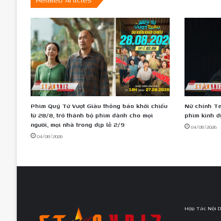
đậm
chất
thông
điệp,
Đan
Lê,
Thúy
Hạnh
khỏe
mạnh
Phim Quý Tử Vượt Giàu thông báo khởi chiếu
Nữ chính Te
visual
từ 28/8, trở thành bộ phim dành cho mọi
phim kinh d
cực
người, mọi nhà trong dịp lễ 2/9
04/08/2026
sang
04/08/2026
Hợp Tác Nội 