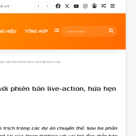
Facebook
X
YouTube
Instagram
Log In
Random Article
Sidebar
Random Article
Search
G HIỆU
TỔNG HỢP
for
n nối dài thành tích 1.6 tỉ đô toàn cầu
ới phiên bản live-action, hứa hẹn
m trịch trong các dự án chuyển thể. Sau ba phần
ở lại của Dean DeBlois với vai trò đạo diễn bản