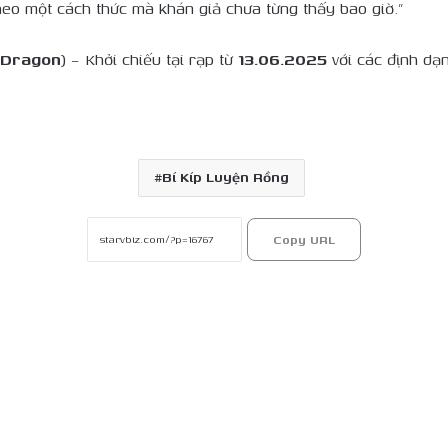
heo một cách thức mà khán giả chưa từng thấy bao giờ.”
 Dragon
) – Khởi chiếu tại rạp từ
13.06.2025
với các định d
Bí Kíp Luyện Rồng
Copy URL