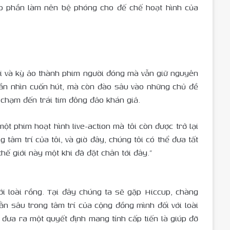
óp phần làm nên bệ phóng cho đế chế hoạt hình của
hi và kỳ ảo thành phim người đóng mà vẫn giữ nguyên
hần nhìn cuốn hút, mà còn đào sâu vào những chủ đề
chạm đến trái tim đông đảo khán giả.
một phim hoạt hình live-action mà tôi còn được trở lại
 tâm trí của tôi, và giờ đây, chúng tôi có thể đưa tất
hế giới này một khi đã đặt chân tới đây.”
ới loài rồng. Tại đây chúng ta sẽ gặp Hiccup, chàng
ằn sâu trong tâm trí của cộng đồng mình đối với loài
đưa ra một quyết định mang tính cấp tiến là giúp đỡ