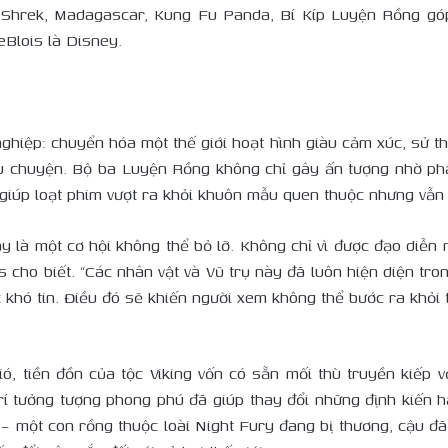
ng Shrek, Madagascar, Kung Fu Panda, Bí Kíp Luyện Rồng g
eBlois là Disney.
ghiệp: chuyển hóa một thế giới hoạt hình giàu cảm xúc, sử t
câu chuyện. Bộ ba Luyện Rồng không chỉ gây ấn tượng nhờ p
giúp loạt phim vượt ra khỏi khuôn mẫu quen thuộc nhưng vẫn 
ây là một cơ hội không thể bỏ lỡ. Không chỉ vì được đạo diễn 
cho biết. “Các nhân vật và Vũ trụ này đã luôn hiện diện trong
c khó tin. Điều đó sẽ khiến người xem không thể bước ra khỏi t
, tiền đồn của tộc Viking vốn có sẵn mối thù truyền kiếp v
rí tưởng tượng phong phú đã giúp thay đổi những định kiến h
– một con rồng thuộc loài Night Fury đang bị thương, cậu đã 