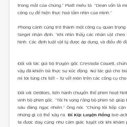
trong mắt của chúng.” Platt miêu tả. “Dean vốn là m
công cụ để hiện thực hoá tầm nhìn của mình.”
Phong cảnh cũng trở thành một công cụ quan trọng 
Siegel nhận định. “Khi nhìn thấy các nhân vật cheo
hình. Các định luật vật lý được áp dụng, và điều đó đã
Đối với tác giả bộ truyện gốc Cressida Cowell, chứ
vậy đã khiến bà thực sự xúc động. Nữ tác giả cho biế
mỉ tới từng chi tiết – từ vết mòn trên các công cụ c
Đối với DeBlois, tiến hành chuyển thể phim hoạt hìn
vinh bộ phim gốc. “Tôi hi vọng rằng bộ phim sẽ giúp
sâu đáng ngạc nhiên.” Ông nói. “Chúng tôi tiếp cậ
những gì có thể xảy ra.
Bí Kíp Luyện Rồng
live-ac
ta được dạy cũng như cảm giác tuyệt vời khi khám 