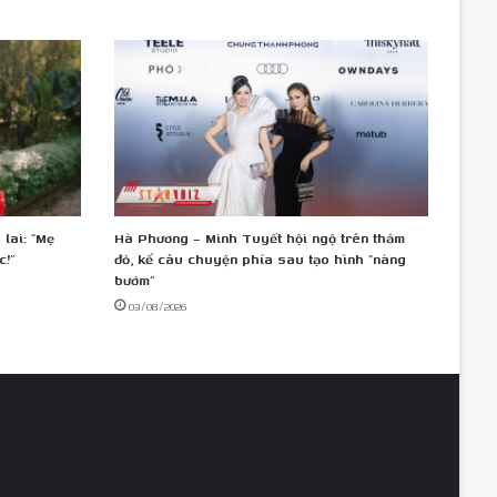
lai: “Mẹ
Hà Phương – Minh Tuyết hội ngộ trên thảm
c!”
đỏ, kể câu chuyện phía sau tạo hình “nàng
bướm”
03/08/2026