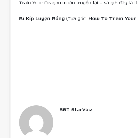
Train Your Dragon muốn truyền tải – và giờ đây là t
Bí Kíp Luyện Rồng
(Tựa gốc:
How To Train Your
BBT StarVbiz