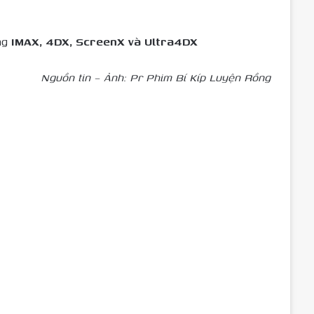
ạng
IMAX, 4DX, ScreenX và Ultra4DX
Nguồn tin – Ảnh: Pr Phim Bí Kíp Luyện Rồng