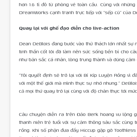
hơn 1.6 tỉ đô từ phòng vé toàn cầu. Cùng với nhữ
DreamWorks cạnh tranh trực tiếp với “sếp cũ” của D
Quay lại với ghế đạo diễn cho live-action
Dean DeBlois đang bước vào thử thách lớn nhất sự n
tinh thần cốt lõi đã làm nên sức sống bền bỉ cho 
như bản sắc cá nhân, lòng trung thành và dũng cảm 
“Tôi quyết định sẽ trở lại với Bí Kíp Luyện Rồng vì đ
với một thế giới mà mình thực sự nhớ nhung.” DeBlois 
cả mọi thứ quay trở lại cùng với độ chân thực tới mứ
Câu chuyện diễn ra trên Đảo Berk hoang vu lộng gió
thanh niên trẻ tuổi với sự cảm thông sâu sắc cùng t
rồng. Khi số phận đưa đẩy Hiccup gặp gỡ Toothless 