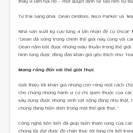
thay vì làm hại nó – một quyết định sẽ tạo nên sự biế
Từ trái sang phải: Dean DeBlois, Nico Parker và Ma
Nhà sản xuất kỳ cựu từng 4 lần nhận đề cử Oscar M
“Dean đã sống trong chính thế giới này cùng với cá
Dean nắm bắt được những mâu thuẫn trong thế giới n
hình từng được đông đảo khán giả yêu thích như “Ho
Mang rồng đến với thế giới thực
Giới thiệu tới khán giả những con rồng một cách châ
cho chúng những hành vi cử chỉ quen thuộc của các 
xây dựng được những sinh vật sống động như thật, m
chúng đang hiện diện trong một thế giới thực.”
Công nghệ tiên tiến đã giúp biến tham vọng của cá
chúng tôi đạt được độ chân thực tới từng chi tiết tr