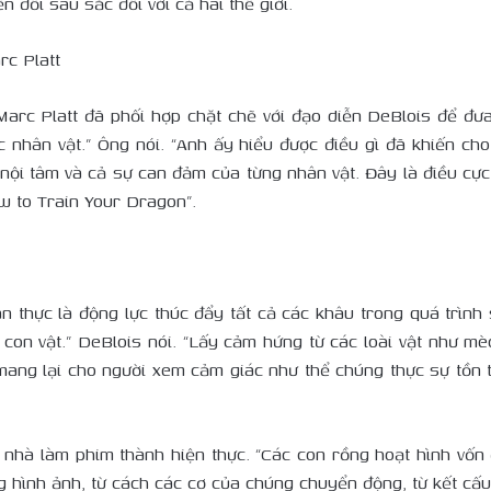
n đổi sâu sắc đối với cả hai thế giới.
rc Platt
arc Platt đã phối hợp chặt chẽ với đạo diễn DeBlois để đ
c nhân vật.” Ông nói. “Anh ấy hiểu được điều gì đã khiến cho
ội tâm và cả sự can đảm của từng nhân vật. Đây là điều cực 
w to Train Your Dragon”.
n thực là động lực thúc đẩy tất cả các khâu trong quá trình
con vật.” DeBlois nói. “Lấy cảm hứng từ các loài vật như mè
ang lại cho người xem cảm giác như thể chúng thực sự tồn tại
c nhà làm phim thành hiện thực. “Các con rồng hoạt hình vốn
ong hình ảnh, từ cách các cơ của chúng chuyển động, từ kết cấu