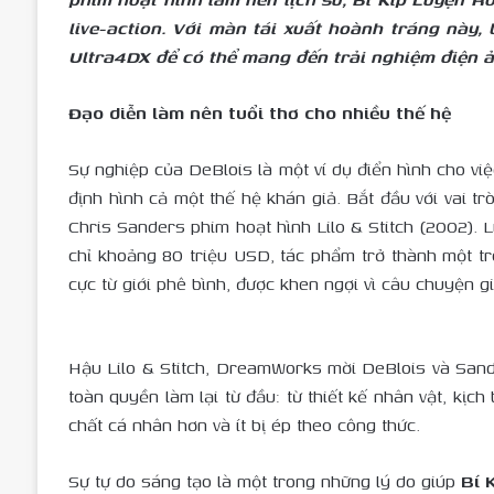
live-action. Với màn tái xuất hoành tráng này,
Ultra4DX để có thể mang đến trải nghiệm điện 
Đạo diễn làm nên tuổi thơ cho nhiều thế hệ
Sự nghiệp của DeBlois là một ví dụ điển hình cho vi
định hình cả một thế hệ khán giả. Bắt đầu với vai t
Chris Sanders phim hoạt hình Lilo & Stitch (2002). L
chỉ khoảng 80 triệu USD, tác phẩm trở thành một tr
cực từ giới phê bình, được khen ngợi vì câu chuyện 
Hậu Lilo & Stitch, DreamWorks mời DeBlois và Sand
toàn quyền làm lại từ đầu: từ thiết kế nhân vật, k
chất cá nhân hơn và ít bị ép theo công thức.
Sự tự do sáng tạo là một trong những lý do giúp
Bí 