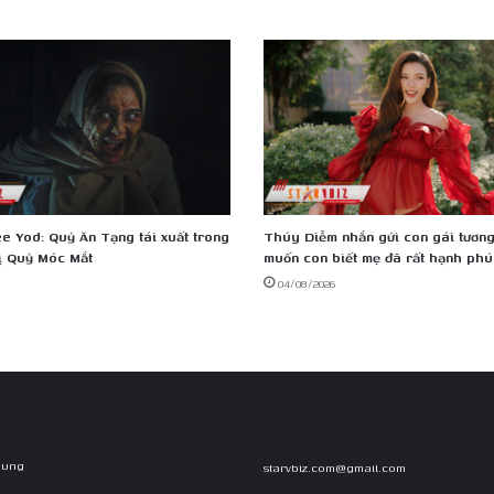
sống
hiện
đại
và
tinh
tế
e Yod: Quỷ Ăn Tạng tái xuất trong
Thúy Diễm nhắn gửi con gái tương 
ị Quỷ Móc Mắt
muốn con biết mẹ đã rất hạnh phú
04/08/2026
Dung
starvbiz.com@gmail.com