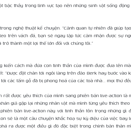
ột bậc thầy trong lĩnh vực tạo nên những sinh vật sống động
trong nghệ thuật kể chuyện. “Cảnh quan tự nhiên đã giúp tạo
 leo trên vách đá, bạn sẽ ngay lập tức cảm nhận được sự ngu
 trở thành một lợi thế lớn đối với chúng tôi.”
ng kiến cách mà đứa con tinh thần của mình được đưa lên mà
t: “Được đặt chân tới ngôi làng trên đảo Berk hay bước vào kh
ho tới các tấm gỗ đã bị phong hoá của các toà nhà… mọi thứ đề
h rất được yêu thích của mình sang phiên bản live-action là m
 khán giả gặp lại những nhân vật mà mình từng yêu thích the
n phiên bản live-action này với tinh thần tôn trọng những g
tion sẽ là một câu chuyện khắc hoạ sự kỳ diệu của việc bay
phá ra được một điều gì đó đặc biệt trong chính bản thân m