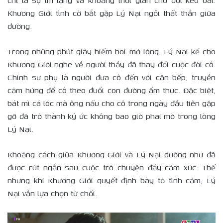
chỉ là sự im lặng và khoảng thời gian chờ đợi kéo dài.
Khương Giới tình cờ bắt gặp Lý Nại ngồi thất thần giữa
đường.
Trong những phút giây hiếm hoi mở lòng, Lý Nại kể cho
Khương Giới nghe về người thầy đã thay đổi cuộc đời cô.
Chính sư phụ là người đưa cô đến với căn bếp, truyền
cảm hứng để cô theo đuổi con đường ẩm thực. Đặc biệt,
bát mì cá lóc mà ông nấu cho cô trong ngày đầu tiên gặp
gỡ đã trở thành ký ức không bao giờ phai mờ trong lòng
Lý Nại.
Khoảng cách giữa Khương Giới và Lý Nại dường như đã
được rút ngắn sau cuộc trò chuyện đầy cảm xúc. Thế
nhưng khi Khương Giới quyết định bày tỏ tình cảm, Lý
Nại vẫn lựa chọn từ chối.