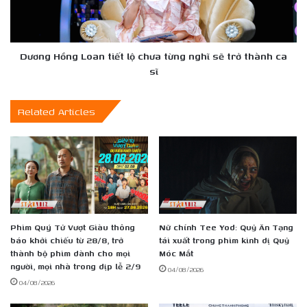
từng
nghĩ
sẽ
trở
Dương Hồng Loan tiết lộ chưa từng nghĩ sẽ trở thành ca
thành
sĩ
ca
sĩ
Related Articles
Phim Quý Tử Vượt Giàu thông
Nữ chính Tee Yod: Quỷ Ăn Tạng
báo khởi chiếu từ 28/8, trở
tái xuất trong phim kinh dị Quỷ
thành bộ phim dành cho mọi
Móc Mắt
người, mọi nhà trong dịp lễ 2/9
04/08/2026
04/08/2026