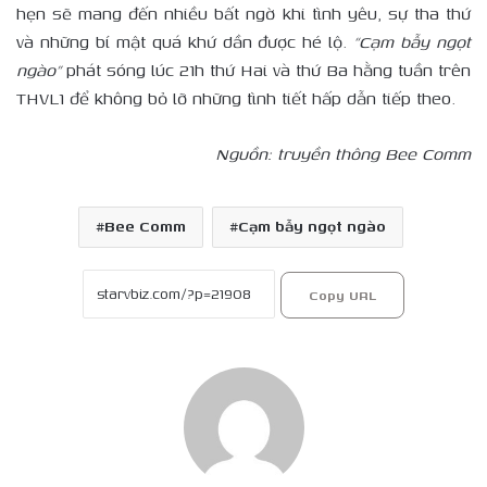
hẹn sẽ mang đến nhiều bất ngờ khi tình yêu, sự tha thứ
và những bí mật quá khứ dần được hé lộ.
“Cạm bẫy ngọt
ngào”
phát sóng lúc 21h thứ Hai và thứ Ba hằng tuần trên
THVL1 để không bỏ lỡ những tình tiết hấp dẫn tiếp theo.
Nguồn: truyền thông Bee Comm
Bee Comm
Cạm bẫy ngọt ngào
Copy URL