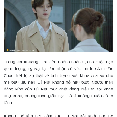
Trong khi Khương Giới kiên nhẫn chuẩn bị cho cuộc hẹn
quan trọng, Lý Nại lại đón nhận cú sốc lớn từ Giám đốc
Chúc, tiết lộ sự thật về tình trạng sức khỏe của sư phụ
mà bấy lâu nay Lý Nại không hề hay biết. Người thầy
đáng kính của Lý Nại thực chất đang điều trị tại khoa
ung bướu, nhưng luôn giấu học trò vì không muốn cô lo
lắng.
Không thể kìm nén cảm xúc, Lý Nại bật khóc nức nở