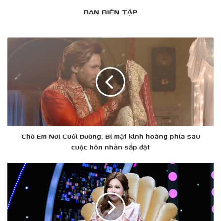
BAN BIÊN TẬP
Chờ
Em
Nơi
Cuối
Đường:
Bí
mật
kinh
hoàng
phía
Chờ Em Nơi Cuối Đường: Bí mật kinh hoàng phía sau
sau
cuộc hôn nhân sắp đặt
cuộc
hôn
Dương
nhân
Hồng
sắp
Loan
đặt
tiết
lộ
chưa