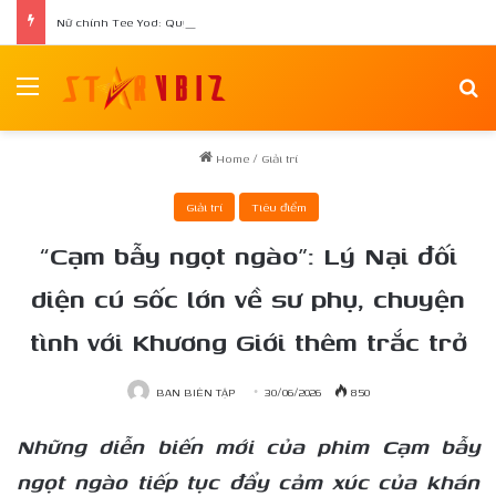
Nữ chính Tee Yod: Quỷ Ăn Tạng tái xuất trong phim kinh dị Quỷ Móc Mắt
Menu
Se
Home
/
Giải trí
Giải trí
Tiêu điểm
“Cạm bẫy ngọt ngào”: Lý Nại đối
diện cú sốc lớn về sư phụ, chuyện
tình với Khương Giới thêm trắc trở
BAN BIÊN TẬP
30/06/2026
850
Những diễn biến mới của phim Cạm bẫy
ngọt ngào tiếp tục đẩy cảm xúc của khán