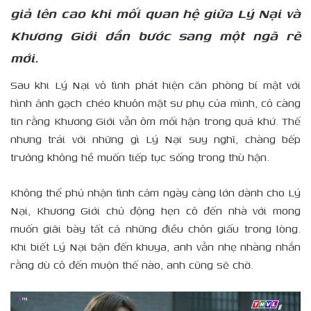
giả lên cao khi mối quan hệ giữa Lý Nại và
Khương Giới dần bước sang một ngã rẽ
mới.
Sau khi Lý Nại vô tình phát hiện căn phòng bí mật với
hình ảnh gạch chéo khuôn mặt sư phụ của mình, cô càng
tin rằng Khương Giới vẫn ôm mối hận trong quá khứ. Thế
nhưng trái với những gì Lý Nại suy nghĩ, chàng bếp
trưởng không hề muốn tiếp tục sống trong thù hận.
Không thể phủ nhận tình cảm ngày càng lớn dành cho Lý
Nại, Khương Giới chủ động hẹn cô đến nhà với mong
muốn giãi bày tất cả những điều chôn giấu trong lòng.
Khi biết Lý Nại bận đến khuya, anh vẫn nhẹ nhàng nhắn
rằng dù cô đến muộn thế nào, anh cũng sẽ chờ.