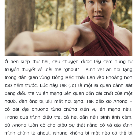
Ở tiền kiếp thứ hai, câu chuyện được lấy cảm hứng từ
truyền thuyết về loài ma “ghoul” – sinh vật ăn nội tạng
trong dân gian vùng Đông Bắc Thái Lan vào khoảng hơn
150 năm trước. Lúc này Jak (Jo) là một sĩ quan cảnh sát
đang điều tra vụ án mạng liên quan đến cái chết của một
người đàn ông bị lấy mất nội tạng. Jak gặp gỡ Anong –
cô gái địa phương từng chứng kiến vụ án mạng này.
Trong quá trình điều tra, cả hai dần nảy sinh tình cảm,
dù Anong luôn cố che giấu sự thật rằng cô và gia đình
mình chính là ghoul. Nhưng không bí mật nào có thể bị