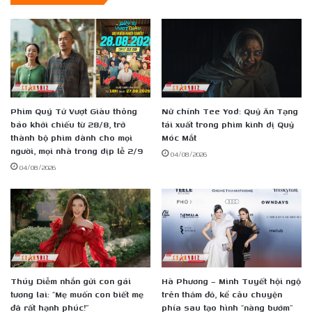
Ca
Ha
Ha
Ha'
dịp
Tết
Dương
Phim Quý Tử Vượt Giàu thông
Nữ chính Tee Yod: Quỷ Ăn Tạng
lịch
báo khởi chiếu từ 28/8, trở
tái xuất trong phim kinh dị Quỷ
2026
thành bộ phim dành cho mọi
Móc Mắt
người, mọi nhà trong dịp lễ 2/9
04/08/2026
04/08/2026
Thúy Diễm nhắn gửi con gái
Hà Phương – Minh Tuyết hội ngộ
tương lai: “Mẹ muốn con biết mẹ
trên thảm đỏ, kể câu chuyện
đã rất hạnh phúc!”
phía sau tạo hình “nàng bướm”