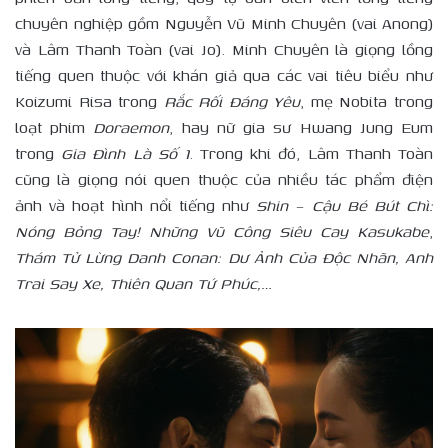
chuyên nghiệp gồm Nguyễn Vũ Minh Chuyên (vai Anong)
và Lâm Thanh Toàn (vai Jo). Minh Chuyên là giọng lồng
tiếng quen thuộc với khán giả qua các vai tiêu biểu như
Koizumi Risa trong
Rắc Rối Đáng Yêu
, mẹ Nobita trong
loạt phim
Doraemon
, hay nữ gia sư Hwang Jung Eum
trong
Gia Đình Là Số 1
. Trong khi đó, Lâm Thanh Toàn
cũng là giọng nói quen thuộc của nhiều tác phẩm điện
ảnh và hoạt hình nổi tiếng như
Shin – Cậu Bé Bút Chì:
Nóng Bỏng Tay! Những Vũ Công Siêu Cay Kasukabe
,
Thám Tử Lừng Danh Conan: Dư Ảnh Của Độc Nhãn, Anh
Trai Say Xe, Thiên Quan Tứ Phúc,…