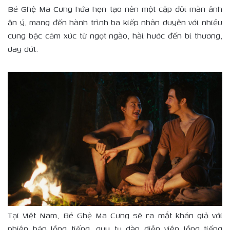
Bé Ghệ Ma Cưng hứa hẹn tạo nên một cặp đôi màn ảnh
ăn ý, mang đến hành trình ba kiếp nhân duyên với nhiều
cung bậc cảm xúc từ ngọt ngào, hài hước đến bi thương,
day dứt.
Tại Việt Nam, Bé Ghệ Ma Cưng sẽ ra mắt khán giả với
phiên bản lồng tiếng, quy tụ dàn diễn viên lồng tiếng