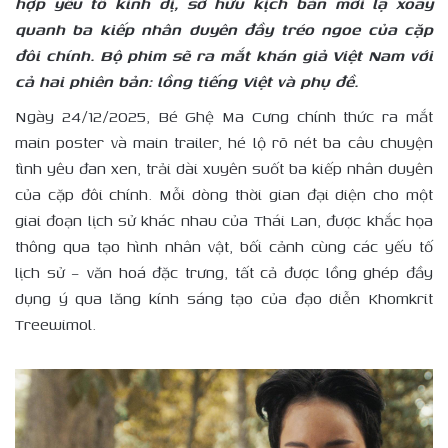
hợp yếu tố kinh dị, sở hữu kịch bản mới lạ xoay
quanh ba kiếp nhân duyên đầy tréo ngoe của cặp
đôi chính. Bộ phim sẽ ra mắt khán giả Việt Nam với
cả hai phiên bản: lồng tiếng Việt và phụ đề.
Ngày 24/12/2025, Bé Ghệ Ma Cưng chính thức ra mắt
main poster và main trailer, hé lộ rõ nét ba câu chuyện
tình yêu đan xen, trải dài xuyên suốt ba kiếp nhân duyên
của cặp đôi chính. Mỗi dòng thời gian đại diện cho một
giai đoạn lịch sử khác nhau của Thái Lan, được khắc họa
thông qua tạo hình nhân vật, bối cảnh cùng các yếu tố
lịch sử – văn hoá đặc trưng, tất cả được lồng ghép đầy
dụng ý qua lăng kính sáng tạo của đạo diễn Khomkrit
Treewimol.