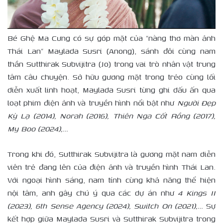
Bé Ghệ Ma Cưng có sự góp mặt của “nàng thơ màn ảnh
Thái Lan” Maylada Susri (Anong), sánh đôi cùng nam
thần Sutthirak Subvijitra (Jo) trong vai trò nhân vật trung
tâm câu chuyện. Sở hữu gương mặt trong trẻo cùng lối
diễn xuất linh hoạt, Maylada Susri từng ghi dấu ấn qua
loạt phim điện ảnh và truyền hình nổi bật như
Người Đẹp
Kỳ Lạ (2014), Norah (2016), Thiên Nga Cốt Rồng (2017),
My Boo (2024),…
Trong khi đó, Sutthirak Subvijitra là gương mặt nam diễn
viên trẻ đang lên của điện ảnh và truyền hình Thái Lan.
Với ngoại hình sáng, nam tính cùng khả năng thể hiện
nội tâm, anh gây chú ý qua các dự án như
4 Kings II
(2023), 6th Sense Agency (2024), Switch On (2021),…
Sự
kết hợp giữa Maylada Susri và Sutthirak Subvijitra trong