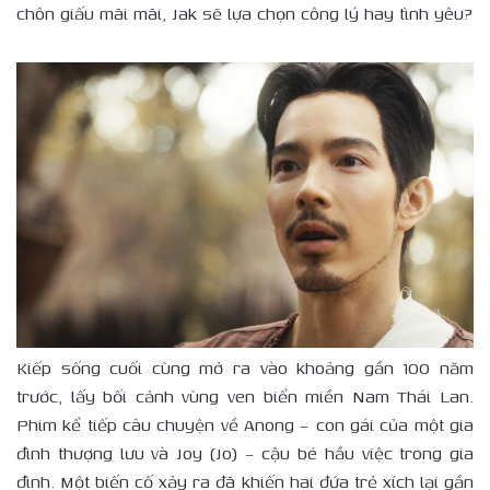
chôn giấu mãi mãi, Jak sẽ lựa chọn công lý hay tình yêu?
Kiếp sống cuối cùng mở ra vào khoảng gần 100 năm
trước, lấy bối cảnh vùng ven biển miền Nam Thái Lan.
Phim kể tiếp câu chuyện về Anong – con gái của một gia
đình thượng lưu và Joy (Jo) – cậu bé hầu việc trong gia
đình. Một biến cố xảy ra đã khiến hai đứa trẻ xích lại gần