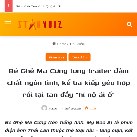
Nữ chính Tee Yod: Quỷ Ăn Tạng tái xuất trong phim kinh dị Quỷ Móc Mắt
Menu
Se
Home
/
Tiêu điểm
Phim ảnh
Tiêu điểm
Bé Ghệ Ma Cưng tung trailer đậm
chất ngôn tình, kể ba kiếp yêu hợp
rồi lại tan đầy “hỉ nộ ái ố”
P.Lee
25/12/2025
1.709
Bé Ghệ Ma Cưng (tên tiếng Anh: My Boo 2) là phim
điện ảnh Thái Lan thuộc thể loại hài – lãng mạn, kết