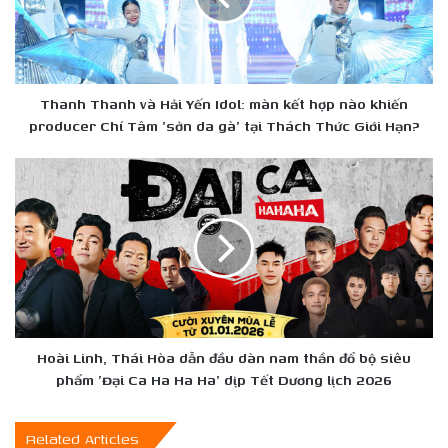
Idol:
màn
kết
hợp
nào
Thanh Thanh và Hải Yến Idol: màn kết hợp nào khiến
khiến
producer Chí Tâm 'sởn da gà' tại Thách Thức Giới Hạn?
producer
Chí
Hoài
Tâm
Linh,
'sởn
Thái
da
Hòa
gà'
dẫn
tại
đầu
Thách
dàn
Thức
nam
Giới
thần
Hạn?
đổ
Hoài Linh, Thái Hòa dẫn đầu dàn nam thần đổ bộ siêu
bộ
phẩm 'Đại Ca Ha Ha Ha' dịp Tết Dương lịch 2026
siêu
phẩm
Related Articles
'Đại