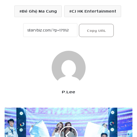
Bé Ghệ Ma Cưng
CJ HK Entertainment
Copy URL
P.Lee
Thanh
Thanh
và
Hải
Yến