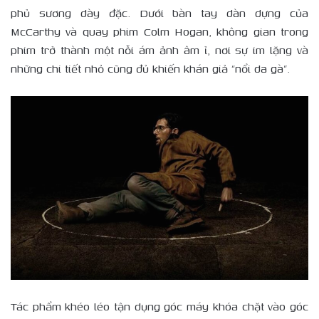
phủ sương dày đặc. Dưới bàn tay dàn dựng của
McCarthy và quay phim Colm Hogan, không gian trong
phim trở thành một nỗi ám ảnh âm ỉ, nơi sự im lặng và
những chi tiết nhỏ cũng đủ khiến khán giả “nổi da gà”.
Tác phẩm khéo léo tận dụng góc máy khóa chặt vào góc