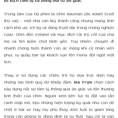
Bi kịch tâm lý và bóng ma từ ảo giác
Trung tâm của bộ phim là Ohm Bauman (do Adam Scott
thủ vai) – một nhà văn Mỹ thành công nhưng mang tính
cách khó ưa, ích kỷ và đang trượt dài trong chứng nghiện
rượu. Ohm đến Ireland với mục đích rải tro cốt của cha
mẹ và tìm kiếm chút bình yên. Tuy nhiên, chuyến đi
nhanh chóng biến thành cơn ác mộng khi cô nhân viên
phục vụ quầy bar tại khách sạn tên Fiona đột ngột mất
tích.
Thay vì sử dụng các chiêu trò hù dọa trực diện hay
những tạo hình quỷ dữ khiếp đảm,
Ba Trợn
chọn cách
xây dựng nỗi sợ tâm lý thông qua ảo giác và tổn thương
tinh thần của Ohm. Người xem liên tục bị đặt vào lằn
ranh mập mờ, liệu những hiện tượng kỳ quái như con dê
chết ở bãi xe hay mụ phù thủy 400 tuổi bị giam lỏng
trong căn phòng bị đóng đinh là sự thật, hay chỉ là sản