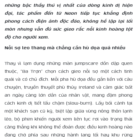
những bậc thầy thú vị nhất của dòng kinh dị hiện
đại, tác phẩm đến từ Neon tiếp tục khẳng định
phong cách điện ảnh độc đáo, không hề lặp lại lối
mòn nhưng vẫn đủ sức gieo rắc nỗi kinh hoàng tột
độ cho người xem.
Nỗi sợ leo thang mà chẳng cần hù dọa quá nhiều
Thay vì lạm dụng những màn jumpscare dồn dập quen
thuộc, “Ba Trợn” chọn cách gieo nỗi sợ một cách tinh
quái và có chủ đích. Mỗi pha hù dọa đều gắn liền với câu
chuyện, truyền thuyết phù thủy Ireland và cảm giác bất
an ngày càng lớn dần của nhân vật, mang đậm phong
cách kinh dị tiết tấu chậm (slow-burn). Lấy bối cảnh tại
một khách sạn cũ kỹ, biệt lập giữa vùng nông thôn lạnh
lẽo, bộ phim khiến người xem liên tục rơi vào trạng thái
căng thẳng khi không thể đoán được điều kinh hoàng nào
đang chờ phía sau những hành lang tối hay khu rừng