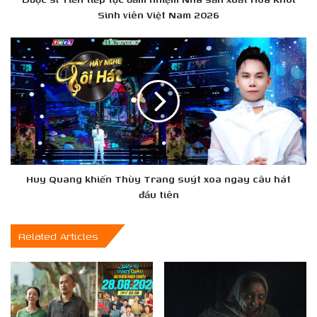
Hoa
Sinh viên Việt Nam 2026
Khôi
Sinh
Huy
viên
Quang
Việt
khiến
Nam
Thùy
2026
Trang
suýt
xoa
ngay
câu
hát
Huy Quang khiến Thùy Trang suýt xoa ngay câu hát
đầu
đầu tiên
tiên
Related Articles