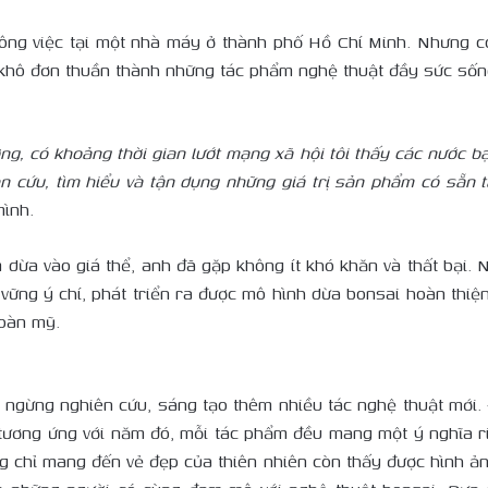
công việc tại một nhà máy ở thành phố Hồ Chí Minh. Nhưng có
 khô đơn thuần thành những tác phẩm nghệ thuật đầy sức sốn
ờng, có khoảng thời gian lướt mạng xã hội tôi thấy các nước b
ên cứu, tìm hiểu và tận dụng những giá trị sản phẩm có sẵn 
mình.
 dừa vào giá thể, anh đã gặp không ít khó khăn và thất bại. 
ững ý chí, phát triển ra được mô hình dừa bonsai hoàn thiện,
oàn mỹ.
 ngừng nghiên cứu, sáng tạo thêm nhiều tác nghệ thuật mới
p tương ứng với năm đó, mỗi tác phẩm đều mang một ý nghĩa r
chỉ mang đến vẻ đẹp của thiên nhiên còn thấy được hình ản