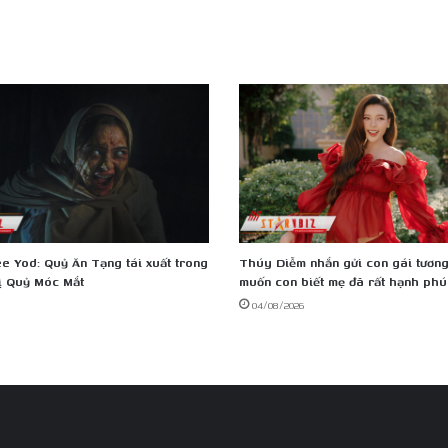
nghệ
thuật
e Yod: Quỷ Ăn Tạng tái xuất trong
Thúy Diễm nhắn gửi con gái tương 
ị Quỷ Móc Mắt
muốn con biết mẹ đã rất hạnh phú
04/08/2026