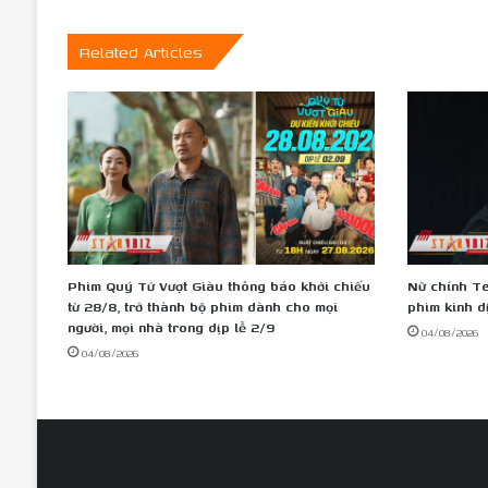
nghẹt
thở
trong
Related Articles
Lật
Mặt
8
Phim Quý Tử Vượt Giàu thông báo khởi chiếu
Nữ chính Te
từ 28/8, trở thành bộ phim dành cho mọi
phim kinh d
người, mọi nhà trong dịp lễ 2/9
04/08/2026
04/08/2026