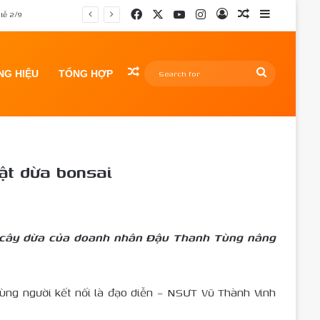
Facebook
X
YouTube
Instagram
Log In
Random Article
Sidebar
lễ 2/9
Random Article
Search
G HIỆU
TỔNG HỢP
for
ai
ật dừa bonsai
n cây dừa của doanh nhân Đậu Thanh Tùng nâng
ùng người kết nối là đạo diễn – NSƯT Vũ Thành Vinh