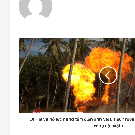
Lý
Hải
và
nỗ
lực
nâng
tầm
điện
ảnh
Việt:
Hậu
trường
cảnh
Lý Hải và nỗ lực nâng tầm điện ảnh Việt: Hậu trườ
bom
trong Lật Mặt 8
rơi