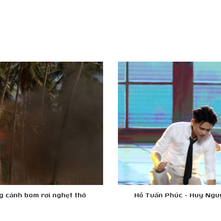
Hồ
Tuấn
Phúc
-
Huy
Nguyễn
Dominix
kể
chuyện
gia
đình
phản
đối
ng cảnh bom rơi nghẹt thở
Hồ Tuấn Phúc - Huy Nguy
theo
đuổi