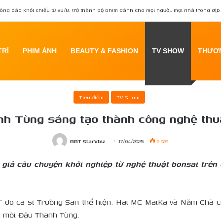
ông báo khởi chiếu từ 28/8, trở thành bộ phim dành cho mọi người, mọi nhà trong dịp 
TRÍ
PHIM ẢNH
BEAUTY & FASHION
TV SHOW
THƯƠN
Home
/
TV Show
/
Anh Đậu Thanh Tùng sáng tạo thành công nghệ thuật dừa bons
Tiêu điểm
TV Show
h Tùng sáng tạo thành công nghệ thu
BBT StarVbiz
17/04/2025
2.222
giả câu chuyện khởi nghiệp từ nghệ thuật bonsai trê
 do ca sĩ Trường San thể hiện. Hai MC MaiKa và Năm Chà c
h mời Đậu Thanh Tùng.