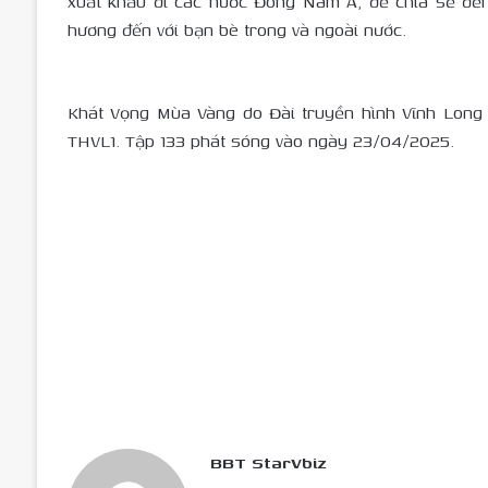
xuất khẩu đi các nước Đông Nam Á, để chia sẻ đế
hương đến với bạn bè trong và ngoài nước.
Khát Vọng Mùa Vàng do Đài truyền hình Vĩnh Long 
THVL1. Tập 133 phát sóng vào ngày 23/04/2025.
BBT StarVbiz