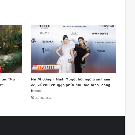
lai: “Mẹ
Hà Phương – Minh Tuyết hội ngộ trên thảm
c!”
đỏ, kể câu chuyện phía sau tạo hình “nàng
bướm”
03/08/2026