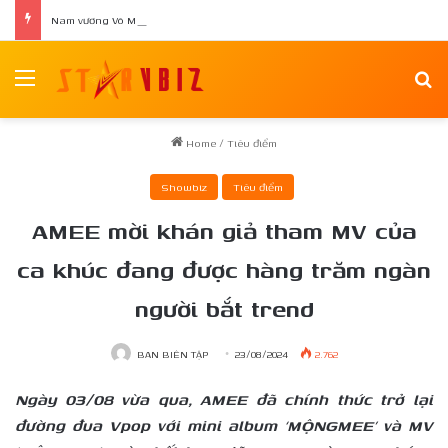
Nam vương Võ Minh Phụng ra mắt tập thơ đầu tay “Nghiêng Trong Dòng Suối”
Menu
Se
Home
/
Tiêu điểm
Showbiz
Tiêu điểm
AMEE mời khán giả tham MV của
ca khúc đang được hàng trăm ngàn
người bắt trend
BAN BIÊN TẬP
23/08/2024
2.762
Ngày 03/08 vừa qua, AMEE đã chính thức trở lại
đường đua Vpop với mini album ‘MỘNGMEE’ và MV