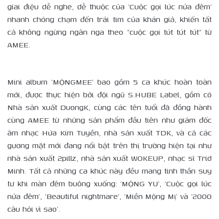
giai điệu dễ nghe, dễ thuộc của ‘Cuộc gọi lúc nửa đêm’
nhanh chóng chạm đến trái tim của khán giả, khiến tất
cả không ngừng ngân nga theo “cuộc gọi tút tút tút” từ
AMEE.
Mini album ‘MỘNGMEE’ bao gồm 5 ca khúc hoàn toàn
mới, được thực hiện bởi đội ngũ S.HUBE Label, gồm có
Nhà sản xuất DuongK, cùng các tên tuổi đã đồng hành
cùng AMEE từ những sản phẩm đầu tiên như giám đốc
âm nhạc Hứa Kim Tuyền, nhà sản xuất TDK, và cả các
gương mặt mới đang nổi bật trên thị trường hiện tại như
nhà sản xuất 2pillz, nhà sản xuất WOKEUP, nhạc sĩ Trid
Minh. Tất cả những ca khúc này đều mang tinh thần suy
tư khi màn đêm buông xuống: ‘MỘNG YU’, ‘Cuộc gọi lúc
nửa đêm’, ‘Beautiful nightmare’, ‘Miền Mộng Mị’ và ‘2000
câu hỏi vì sao’.