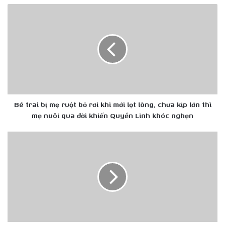
Bé
trai
bị
mẹ
ruột
bỏ
rơi
khi
mới
lọt
Bé trai bị mẹ ruột bỏ rơi khi mới lọt lòng, chưa kịp lớn thì
lòng,
mẹ nuôi qua đời khiến Quyền Linh khóc nghẹn
chưa
kịp
NSND
lớn
Hồng
thì
Vân
mẹ
cứu
nuôi
nguy
qua
nghệ
đời
sĩ
khiến
Quyền
Quyền
Linh