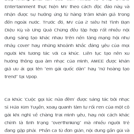
Entertainment thực hiện MV theo cách độc đáo này và
nhận được sự hưởng ứng từ hàng trăm khán giả trong
đến ngoài nước. Trước đó, MV của 2 siêu hit Tình Bạn
Diệu Kỳ và Ưng Quá Chừng đều tập hợp rất nhiều nội
dung sáng tạo khác nhau trên nền tảng mạng hội như
nhảy cover hay những khoảnh khắc đáng yêu của mọi
người khi tương tác với ca khúc. Liên tục tạo nên xu
hướng thông qua âm nhạc của mình, AMEE được khán
giả ưu ái gọi tên “em gái quốc dân” hay “nữ hoàng tạo
trend” tại Vpop.
Ca khúc ‘Cuộc gọi lúc nửa đêm’ được sáng tác bởi nhạc
sĩ Hứa Kim Tuyền, xoay quanh tâm tư rối ren của một cô
gái khi nghĩ về chàng trai mình yêu, hay nói cách khác
chính là tình trạng “overthinking” mà nhiều người trẻ
đang gặp phải. Phần ca từ đơn giản, nội dung gần gũi và