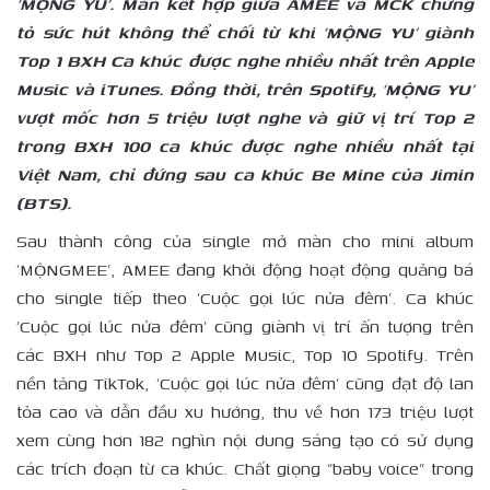
‘MỘNG YU’. Màn kết hợp giữa AMEE và MCK chứng
tỏ sức hút không thể chối từ khi ‘MỘNG YU’ giành
Top 1 BXH Ca khúc được nghe nhiều nhất trên Apple
Music và iTunes. Đồng thời, trên Spotify, ‘MỘNG YU’
vượt mốc hơn 5 triệu lượt nghe và giữ vị trí Top 2
trong BXH 100 ca khúc được nghe nhiều nhất tại
Việt Nam, chỉ đứng sau ca khúc Be Mine của Jimin
(BTS).
Sau thành công của single mở màn cho mini album
‘MỘNGMEE’, AMEE đang khởi động hoạt động quảng bá
cho single tiếp theo ‘Cuộc gọi lúc nửa đêm’. Ca khúc
‘Cuộc gọi lúc nửa đêm’ cũng giành vị trí ấn tượng trên
các BXH như Top 2 Apple Music, Top 10 Spotify. Trên
nền tảng TikTok, ‘Cuộc gọi lúc nửa đêm’ cũng đạt độ lan
tỏa cao và dẫn đầu xu hướng, thu về hơn 173 triệu lượt
xem cùng hơn 182 nghìn nội dung sáng tạo có sử dụng
các trích đoạn từ ca khúc. Chất giọng “baby voice” trong