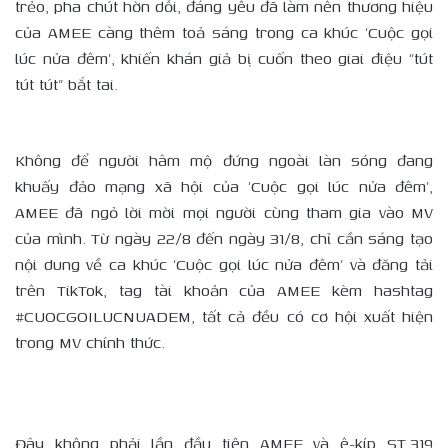
trẻo, pha chút hờn dỗi, đáng yêu đã làm nên thương hiệu
của AMEE càng thêm toả sáng trong ca khúc ‘Cuộc gọi
lúc nửa đêm’, khiến khán giả bị cuốn theo giai điệu “tút
tút tút” bắt tai.
Không để người hâm mộ đứng ngoài làn sóng đang
khuấy đảo mạng xã hội của ‘Cuộc gọi lúc nửa đêm’,
AMEE đã ngỏ lời mời mọi người cùng tham gia vào MV
của mình. Từ ngày 22/8 đến ngày 31/8, chỉ cần sáng tạo
nội dung về ca khúc ‘Cuộc gọi lúc nửa đêm’ và đăng tải
trên TikTok, tag tài khoản của AMEE kèm hashtag
#CUOCGOILUCNUADEM, tất cả đều có cơ hội xuất hiện
trong MV chính thức.
Đây không phải lần đầu tiên AMEE và ê-kíp ST.319