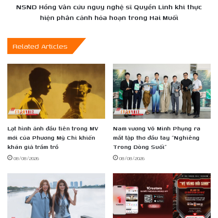
Linh
khi
NSND Hồng Vân cứu nguy nghệ sĩ Quyền Linh khi thực
khóc
thực
hiện phân cảnh hỏa hoạn trong Hai Muối
nghẹn
hiện
phân
Related Articles
cảnh
hỏa
hoạn
trong
Hai
Muối
Lạt hình ảnh đầu tiên trong MV
Nam vương Võ Minh Phụng ra
mới của Phương Mỹ Chi khiến
mắt tập thơ đầu tay “Nghiêng
khán giả trầm trồ
Trong Dòng Suối”
08/08/2026
08/08/2026