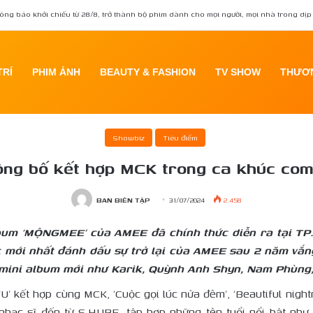
ông báo khởi chiếu từ 28/8, trở thành bộ phim dành cho mọi người, mọi nhà trong dịp 
TRÍ
PHIM ẢNH
BEAUTY & FASHION
TV SHOW
THƯƠN
wbiz
/
AMEE gây phấn khích khi công bố kết hợp MCK trong ca khúc comeback sau 
Showbiz
Tiêu điểm
ông bố kết hợp MCK trong ca khúc co
BAN BIÊN TẬP
31/07/2024
2.458
album ‘MỘNGMEE’ của AMEE đã chính thức diễn ra tại TP
 mới nhất đánh dấu sự trở lại của AMEE sau 2 năm vắ
 mini album mới như Karik, Quỳnh Anh Shyn, Nam Phùn
kết hợp cùng MCK, ‘Cuộc gọi lúc nửa đêm’, ‘Beautiful nightma
 nhạc sĩ đến từ S.HUBE, tập hợp những tên tuổi nổi bật n