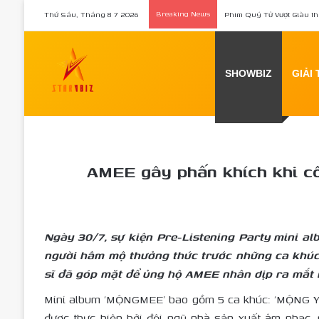
Thứ Sáu, Tháng 8 7 2026
Breaking News
Phim Quý Tử Vượt Giàu th
SHOWBIZ
GIẢI 
Home
/
Sho
AMEE gây phấn khích khi c
Ngày 30/7, sự kiện Pre-Listening Party mini 
người hâm mộ thưởng thức trước những ca khúc
sĩ đã góp mặt để ủng hộ AMEE nhân dịp ra mắt
Mini album ‘MỘNGMEE’ bao gồm 5 ca khúc: ‘MỘNG YU’ 
được thực hiện bởi đội ngũ nhà sản xuất âm nhạc,