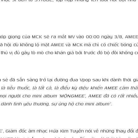
óp giọng của MCK sẽ ra mắt MV vào 00:00 ngày 3/8, AMEE 
hội dù không lộ mặt AMEE và MCK mà chỉ có chiếc bóng của
thú vị đủ gây tò mò cho khán giả bởi trước đó bộ đôi không 
a sẻ đã sẵn sàng trở lại đường đua Vpop sau khi dành thời gi
là liều thuốc, là tất cả, là điều kỳ diệu khiến AMEE cảm t
mọi người cho mini album ‘MỘNGMEE’, AMEE đã có rất nhiều 
dành tình yêu thương, sự ủng hộ cho mini album”.
E’, Giám đốc âm nhạc Hứa Kim Tuyền nói về những thay đổi 