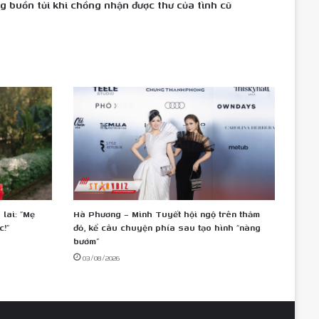
buồn tủi khi chồng nhận được thư của tình cũ
lai: “Mẹ
Hà Phương – Minh Tuyết hội ngộ trên thảm
c!”
đỏ, kể câu chuyện phía sau tạo hình “nàng
bướm”
03/08/2026