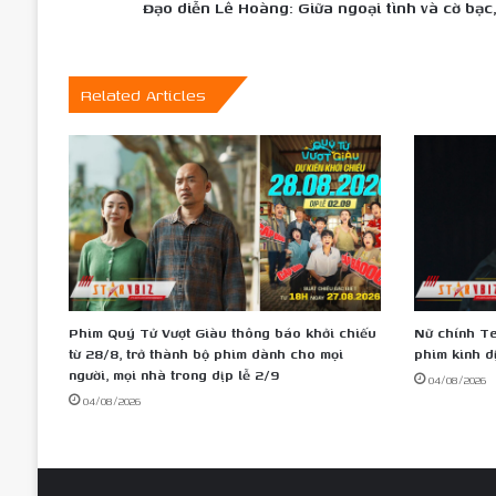
Đạo diễn Lê Hoàng: Giữa ngoại tình và cờ bạc,
nặng
hơn
Related Articles
Phim Quý Tử Vượt Giàu thông báo khởi chiếu
Nữ chính Te
từ 28/8, trở thành bộ phim dành cho mọi
phim kinh d
người, mọi nhà trong dịp lễ 2/9
04/08/2026
04/08/2026