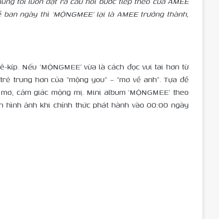
úng tôi luôn đặt ra câu hỏi bước tiếp theo của AMEE
ề ban ngày thì ‘MỘNGMEE’ lại là AMEE trưởng thành,
-kíp. Nếu ‘MỘNGMEE’ vừa là cách đọc vui tai hơn từ
 trẻ trung hơn của “mộng you” – “mơ về anh”. Tựa đề
ấc mơ, cảm giác mộng mị. Mini album ‘MỘNGMEE’ theo
n hình ảnh khi chính thức phát hành vào 00:00 ngày