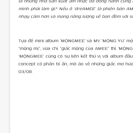
là những nhà sản xuất âm nhạc đã đồng hành cùng AM
mình phải làm gì? Nếu ở ‘dreAMEE’ là phiên bản AM
nhạy cảm hơn và mang năng lượng về ban đêm với s
Tựa đề mini album ‘MỘNGMEE’ và MV ‘MỘNG YU’ một l
“mộng mị”, vừa chỉ “giấc mộng của AMEE” thì ‘MỘNG 
‘MỘNGMEE’ cũng có sự liên kết thú vị với album đầ
concept có phần bí ẩn, mờ ảo về những giấc mơ hứa
03/08.