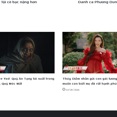
 tội cờ bạc nặng hơn
Danh ca Phương Dung 
cũ
e Yod: Quỷ Ăn Tạng tái xuất trong
Thúy Diễm nhắn gửi con gái tương 
ị Quỷ Móc Mắt
muốn con biết mẹ đã rất hạnh phú
04/08/2026