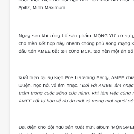
2pillz, Minh Maximum…
Ngay sau khi công bố sản phẩm ‘MỘNG YU’ có sự g
cho màn kết hợp này nhanh chóng phủ sóng mạng xã 
đầu tiên AMEE bắt tay cùng MCK, tạo nên một ẩn số 
Xuất hiện tại sự kiện Pre-Listening Party, AMEE chi
luyện, học hỏi về âm nhạc: “
Đối với AMEE, âm nhạc 
trầm trong cuộc sống của mình. Khi làm việc cùng 
AMEE rất tự hào về dự án mới và mong mọi người sẽ 
Đại diện cho đội ngũ sản xuất mini album ‘MỘNGME