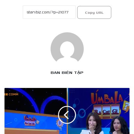
Copy URL
BAN BIÊN TẬP
Úm
Ba
La
Ra
Chữ
Gì?:
Hoàng