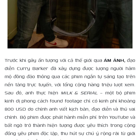
Trước khi gây ấn tượng với cả thế giới qua
ÁM ẢNH,
đạo
diễn Curry Barker đã xây dựng được lượng người hâm
mộ đông đảo thông qua các phim ngắn tự sáng tạo trên
nền tảng trực tuyến, với tổng cộng hàng triệu lượt xem.
Sau đó, anh thực hiện
MILK & SERIAL
– một bộ phim
kinh dị phong cách found footage chỉ có kinh phí khoảng
800 USD do chính anh viết kịch bản, đạo diễn và thủ vai
chính. Bộ phim được phát hành miễn phí trên YouTube và
bất ngờ trở thành hiện tượng được yêu thích trong cộng
đồng yêu phim độc lập, thu hút sự chú ý rộng rãi từ giới