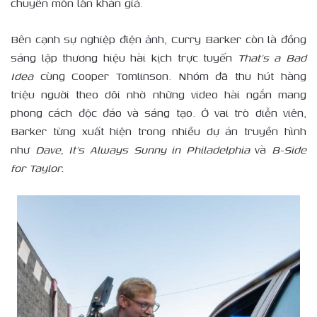
chuyên môn lẫn khán giả.
Bên cạnh sự nghiệp điện ảnh, Curry Barker còn là đồng
sáng lập thương hiệu hài kịch trực tuyến
That’s a Bad
Idea
cùng Cooper Tomlinson. Nhóm đã thu hút hàng
triệu người theo dõi nhờ những video hài ngắn mang
phong cách độc đáo và sáng tạo. Ở vai trò diễn viên,
Barker từng xuất hiện trong nhiều dự án truyền hình
như
Dave, It’s Always Sunny in Philadelphia
và
B-Side
for Taylor.