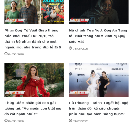
AI
Phim Quý Tử Vượt Giàu thông
Nữ chính Tee Yod: Quỷ Ăn Tạng
báo khởi chiếu từ 28/8, trở
tái xuất trong phim kinh dị Quỷ
thành bộ phim dành cho mọi
Móc Mắt
người, mọi nhà trong dịp lễ 2/9
04/08/2026
04/08/2026
Thúy Diễm nhắn gửi con gái
Hà Phương – Minh Tuyết hội ngộ
tương lai: “Mẹ muốn con biết mẹ
trên thảm đỏ, kể câu chuyện
đã rất hạnh phúc!”
phía sau tạo hình “nàng bướm”
04/08/2026
03/08/2026