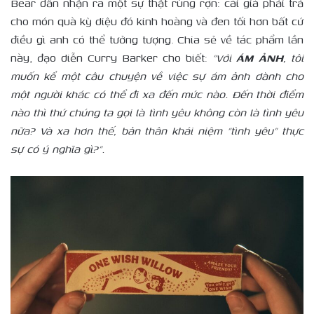
Bear dần nhận ra một sự thật rùng rợn: cái giá phải trả
cho món quà kỳ diệu đó kinh hoàng và đen tối hơn bất cứ
điều gì anh có thể tưởng tượng. Chia sẻ về tác phẩm lần
này, đạo diễn Curry Barker cho biết:
“Với
ÁM ẢNH
, tôi
muốn kể một câu chuyện về việc sự ám ảnh dành cho
một người khác có thể đi xa đến mức nào. Đến thời điểm
nào thì thứ chúng ta gọi là tình yêu không còn là tình yêu
nữa? Và xa hơn thế, bản thân khái niệm “tình yêu” thực
sự có ý nghĩa gì?”.