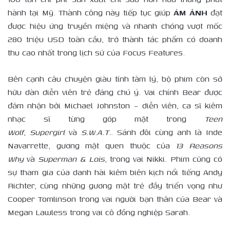
hành tại Mỹ. Thành công này tiếp tục giúp
ÁM ẢNH
đạt
được hiệu ứng truyền miệng và nhanh chóng vượt mốc
280 triệu USD toàn cầu, trở thành tác phẩm có doanh
thu cao nhất trong lịch sử của Focus Features.
Bên cạnh câu chuyện giàu tính tâm lý, bộ phim còn sở
hữu dàn diễn viên trẻ đáng chú ý. Vai chính Bear được
đảm nhận bởi Michael Johnston – diễn viên, ca sĩ kiêm
nhạc sĩ từng góp mặt trong
Teen
Wolf
,
Supergirl
và
S.W.A.T.
. Sánh đôi cùng anh là Inde
Navarrette, gương mặt quen thuộc của
13 Reasons
Why
và
Superman & Lois
, trong vai Nikki. Phim cũng có
sự tham gia của danh hài kiêm biên kịch nổi tiếng Andy
Richter, cùng những gương mặt trẻ đầy triển vọng như
Cooper Tomlinson trong vai người bạn thân của Bear và
Megan Lawless trong vai cô đồng nghiệp Sarah.