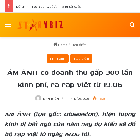
Nữ chính Tee Yod: Quỷ Ăn Tạng tái xuất trong phim kinh dị Quỷ Móc Mắt
Menu
Se
Home
/
Tiêu điểm
Phim ảnh
Tiêu điểm
ÁM ẢNH có doanh thu gấp 300 lần
kinh phí, ra rạp Việt từ 19.06
BAN BIÊN TẬP
17/06/2026
1.538
ÁM ẢNH
(tựa gốc: Obsession), hiện tượng
kinh dị bất ngờ của năm nay dự kiến sẽ đổ
bộ rạp Việt từ ngày 19.06 tới.