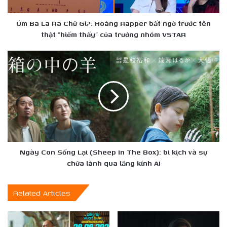
Rapper
bất
ngờ
Úm Ba La Ra Chữ Gì?: Hoàng Rapper bất ngờ trước tên
trước
thật “hiếm thấy” của trưởng nhóm VSTAR
tên
thật
Ngày
“hiếm
Con
thấy”
Sống
của
Lại
trưởng
(Sheep
nhóm
In
VSTAR
The
Box):
bi
kịch
Ngày Con Sống Lại (Sheep In The Box): bi kịch và sự
và
chữa lành qua lăng kính AI
sự
chữa
Related Articles
lành
qua
lăng
kính