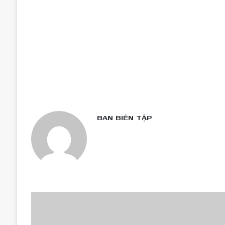
BAN BIÊN TẬP
Chàng
bác
sĩ