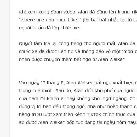
Khi xem xong đoạn video, Alan đã đăng lên trang 
“Where are you now, bike?” (lời bài hát nhắc lại từ
người bí ẩn đã lấy chiếc xe.
Quyết tâm trả lại công bằng cho người mất, Alan đã 
chiếc xe đã được liên hệ và thông báo về một “món 
nhận được chuyến thăm bất ngờ từ Alan Walker.
Vào ngày 19 tháng 8, Alan Walker bất ngờ xuất hiện
trưng của mình. Sau đó, Alan đến khu phố của người
của nam DJ khiến ai nấy không khỏi ngỡ ngàng. Chưa 
đúng vị trí ban đầu trong ngôi nhà như hoàn thành câ
hàng triệu lượt xem trên kênh TikTok chính thức của
sẽ được Alan Walker tiếp tục đăng tải ngày hôm nay.