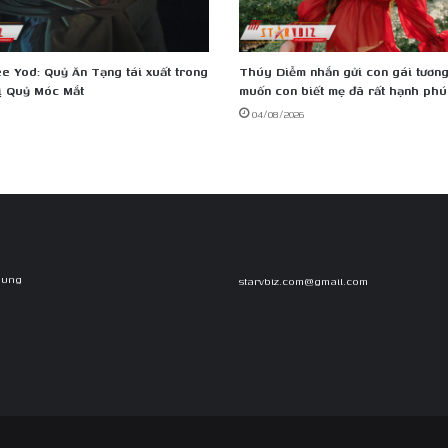
e Yod: Quỷ Ăn Tạng tái xuất trong
Thúy Diễm nhắn gửi con gái tương 
ị Quỷ Móc Mắt
muốn con biết mẹ đã rất hạnh phú
04/08/2026
Dung
starvbiz.com@gmail.com