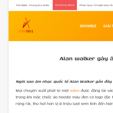
Thứ Năm, Tháng 8 6 2026
Breaking News
Phim Quý Tử Vượt Giàu th
SHOWBIZ
GIẢI 
H
Alan walker gây ấ
Ngôi sao âm nhạc quốc tế Alan Walker gần đây đ
Mọi chuyện xuất phát từ một
video
được đăng tải vào
trong khi mặc chiếc áo hoodie màu đen có logo đặc 
rộng rãi, thu hút hơn 12,8 triệu lượt xem tính đến h