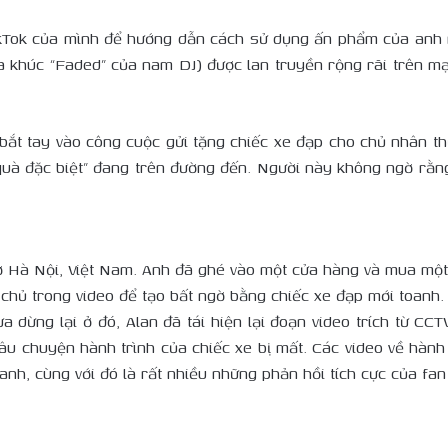
TikTok của mình để hướng dẫn cách sử dụng ấn phẩm của an
 ca khúc “Faded” của nam DJ) được lan truyền rộng rãi trên 
bắt tay vào công cuộc gửi tặng chiếc xe đạp cho chủ nhân th
quà đặc biệt” đang trên đường đến. Người này không ngờ rằn
 ở Hà Nội, Việt Nam. Anh đã ghé vào một cửa hàng và mua mộ
 chủ trong video để tạo bất ngờ bằng chiếc xe đạp mới toanh.
dừng lại ở đó, Alan đã tái hiện lại đoạn video trích từ CCT
u chuyện hành trình của chiếc xe bị mất. Các video về hành t
 anh, cùng với đó là rất nhiều những phản hồi tích cực của fa