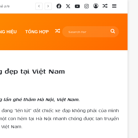
Facebook
X
YouTube
Instagram
Log In
Random Article
Sidebar
lễ 2/9
Random Article
Search
G HIỆU
TỔNG HỢP
for
t Nam
g đẹp tại Việt Nam
 lần ghé thăm Hà Nội, Việt Nam.
 đang “lén lút” dắt chiếc xe đạp không phải của mình
 một con hẻm tại Hà Nội nhanh chóng được lan truyền
 Việt Nam.