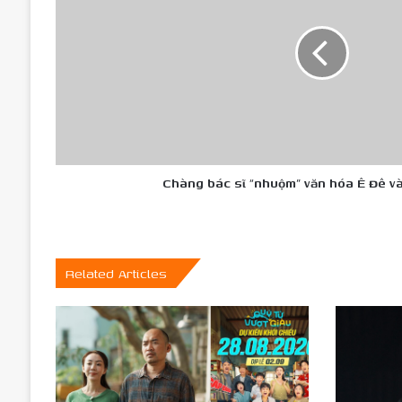
“nhuộm”
văn
hóa
Ê
Đê
vào
hạt
cà
phê
Chàng bác sĩ “nhuộm” văn hóa Ê Đê v
Related Articles