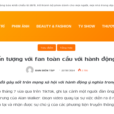
ông báo khởi chiếu từ 28/8, trở thành bộ phim dành cho mọi người, mọi nhà trong dịp 
TRÍ
PHIM ẢNH
BEAUTY & FASHION
TV SHOW
THƯƠN
ome
/
Tiêu điểm
/
Alan walker gây ấn tượng với fan toàn cầu với hành động đẹp tại Việ
Tiêu điểm
Tổng hợp
n tượng với fan toàn cầu với hành độn
BAN BIÊN TẬP
22/08/2024
2.786
ã gây sốt trên mạng xã hội với hành động ý nghĩa trong
 tháng 7 vừa qua trên TikTok, ghi lại cảnh một người đàn ông
trưng của Alan Walker. Đoạn video quay lại sự việc diễn ra ở
iện tại và nhận được sự chú ý của các phương tiện truyền thông