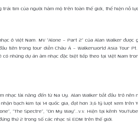
rái tim của người hâm mộ trên toàn thế giới, thể hiện nỗ lự
hạc ở Việt Nam. MV “Alone – Part 2” của Alan Walker được g
ầu tiên trong tour diễn Châu Á – Walkerworld Asia Tour Pt
có những dự án âm nhạc đặc biệt tiếp theo tại Việt Nam trong
m nhạc tài năng đến từ Na Uy. Alan Walker bắt đầu trở nên nổ
hận bạch kim tại 14 quốc gia, đạt hơn 3,6 tỷ lượt xem trên Y
one”, “The Spectre”, “On My Way”…v.v. Hiện tại kênh YouTube
đứng thứ 2 trong số các nhạc sĩ EDM trên thế giới.