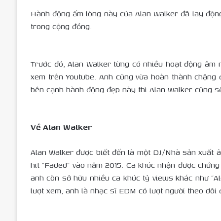
Hành động ấm lòng này của Alan Walker đã lay động t
trong cộng đồng.
Trước đó, Alan Walker từng có nhiều hoạt động âm n
xem trên Youtube. Anh cũng vừa hoàn thành chặng đ
bên cạnh hành động đẹp này thì Alan Walker cũng sẽ 
Về Alan Walker
Alan Walker được biết đến là một DJ/Nhà sản xuất â
hit “Faded” vào năm 2015. Ca khúc nhận được chứng n
anh còn sở hữu nhiều ca khúc tỷ views khác như “Al
lượt xem, anh là nhạc sĩ EDM có lượt người theo dõi 