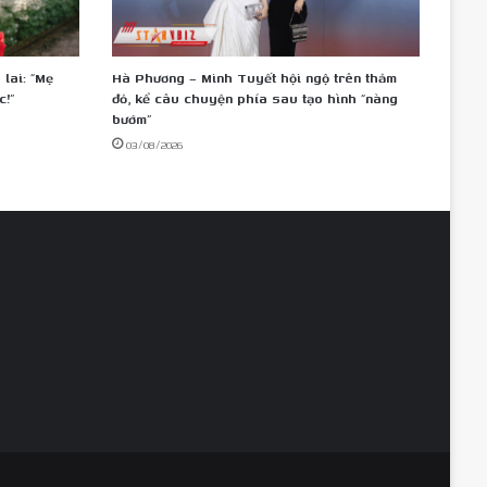
lai: “Mẹ
Hà Phương – Minh Tuyết hội ngộ trên thảm
c!”
đỏ, kể câu chuyện phía sau tạo hình “nàng
bướm”
03/08/2026