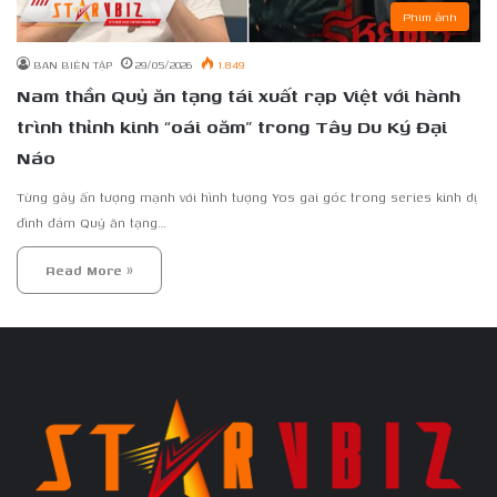
Phim ảnh
BAN BIÊN TẬP
29/05/2026
1.849
Nam thần Quỷ ăn tạng tái xuất rạp Việt với hành
trình thỉnh kinh “oái oăm” trong Tây Du Ký Đại
Náo
Từng gây ấn tượng mạnh với hình tượng Yos gai góc trong series kinh dị
đình đám Quỷ ăn tạng…
Read More »